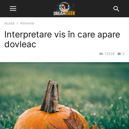
Acasă
Alimente
Interpretare vis în care apare
dovleac
12536
0