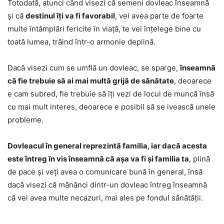
Totodată, atunci când visezi că semeni dovleac înseamnă
și că
destinul îți va fi favorabil
, vei avea parte de foarte
multe întâmplări fericite în viață, te vei înțelege bine cu
toată lumea, trăind într-o armonie deplină.
Dacă visezi cum se umflă un dovleac, se sparge,
înseamnă
că fie trebuie să ai mai multă grijă de sănătate
, deoarece
e cam subred, fie trebuie să îți vezi de locul de muncă însă
cu mai mult interes, deoarece e posibil să se ivească unele
probleme.
Dovleacul în general reprezintă familia, iar dacă acesta
este întreg în vis înseamnă că așa va fi și familia ta
, plină
de pace și veți avea o comunicare bună în general, însă
dacă visezi că mănânci dintr-un dovleac întreg înseamnă
că vei avea multe necazuri, mai ales pe fondul sănătății.