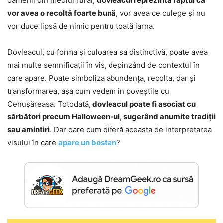
oamenii din mediul rural,
dovleacul reprezintă faptul că
vor avea o recoltă foarte bună
, vor avea ce culege și nu
vor duce lipsă de nimic pentru toată iarna.
Dovleacul, cu forma și culoarea sa distinctivă, poate avea
mai multe semnificații în vis, depinzând de contextul în
care apare. Poate simboliza abundența, recolta, dar și
transformarea, așa cum vedem în poveștile cu
Cenușăreasa. Totodată,
dovleacul poate fi asociat cu
sărbători precum Halloween-ul, sugerând anumite tradiții
sau amintiri
. Dar oare cum diferă aceasta de interpretarea
visului în care
apare un bostan
?