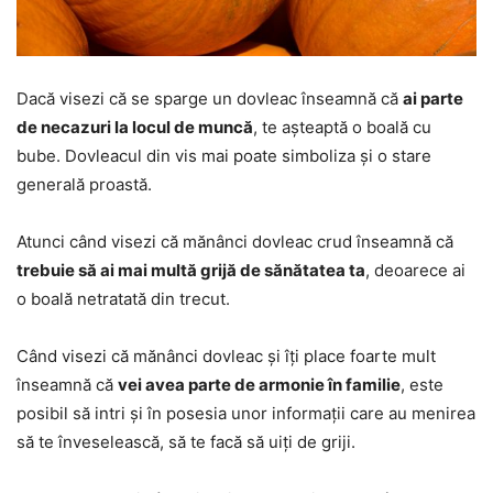
Dacă visezi că se sparge un dovleac înseamnă că
ai parte
de necazuri la locul de muncă
, te așteaptă o boală cu
bube. Dovleacul din vis mai poate simboliza și o stare
generală proastă.
Atunci când visezi că mănânci dovleac crud înseamnă că
trebuie să ai mai multă grijă de sănătatea ta
, deoarece ai
o boală netratată din trecut.
Când visezi că mănânci dovleac și îți place foarte mult
înseamnă că
vei avea parte de armonie în familie
, este
posibil să intri și în posesia unor informații care au menirea
să te înveselească, să te facă să uiți de griji.