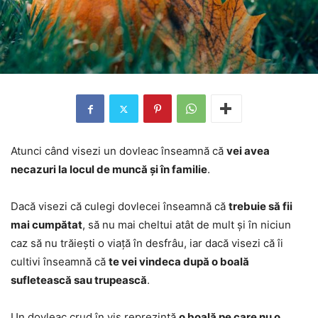
Atunci când visezi un dovleac înseamnă că
vei avea
necazuri la locul de muncă și în familie
.
Dacă visezi că culegi dovlecei înseamnă că
trebuie să fii
mai cumpătat
, să nu mai cheltui atât de mult și în niciun
caz să nu trăiești o viață în desfrâu, iar dacă visezi că îi
cultivi înseamnă că
te vei vindeca după o boală
sufletească sau trupească
.
Un dovleac crud în vis reprezintă
o boală pe care nu o