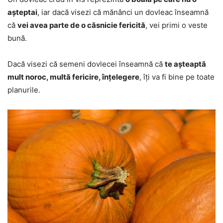
așteptai
, iar dacă visezi că mănânci un dovleac înseamnă
că
vei avea parte de o căsnicie fericită
, vei primi o veste
bună.
Dacă visezi că semeni dovlecei înseamnă că
te așteaptă
mult noroc, multă fericire, înțelegere
, îți va fi bine pe toate
planurile.