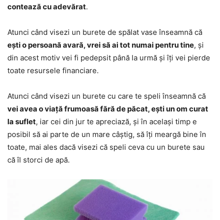
contează cu adevărat
.
Atunci când visezi un burete de spălat vase înseamnă că
ești o persoană avară, vrei să ai tot numai pentru tine
, și
din acest motiv vei fi pedepsit până la urmă și îți vei pierde
toate resursele financiare.
Atunci când visezi un burete cu care te speli înseamnă că
vei avea o viață frumoasă fără de păcat, ești un om curat
la suflet
, iar cei din jur te apreciază, și în același timp e
posibil să ai parte de un mare câștig, să îți meargă bine în
toate, mai ales dacă visezi că speli ceva cu un burete sau
că îl storci de apă.