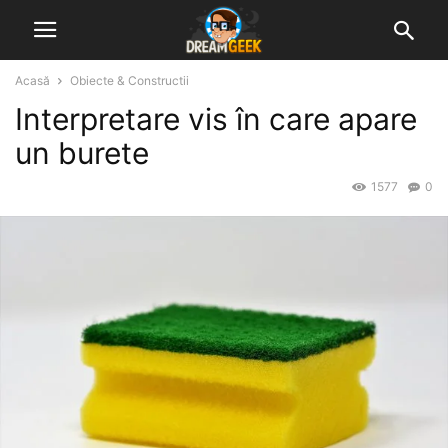
Acasă
Obiecte & Constructii
Interpretare vis în care apare
un burete
1577
0