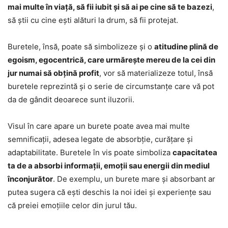
mai multe în viață, să fii iubit și să ai pe cine să te bazezi
,
să știi cu cine ești alături la drum, să fii protejat.
Buretele, însă, poate să simbolizeze și o
atitudine plină de
egoism, egocentrică, care urmărește mereu de la cei din
jur numai să obțină profit
, vor să materializeze totul, însă
buretele reprezintă și o serie de circumstanțe care vă pot
da de gândit deoarece sunt iluzorii.
Visul în care apare un burete poate avea mai multe
semnificații, adesea legate de absorbție, curățare și
adaptabilitate. Buretele în vis poate simboliza
capacitatea
ta de a absorbi informații, emoții sau energii din mediul
înconjurător
. De exemplu, un burete mare și absorbant ar
putea sugera că ești deschis la noi idei și experiențe sau
că preiei emoțiile celor din jurul tău.