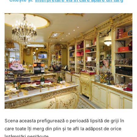
Scena aceasta prefigurează o perioadă lipsită de griji în
care toate îți merg din plin și te afli la adăpost de orice
întâmplări neplăcute.