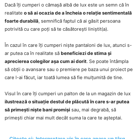
Dacă îți cumperi o cămașă albă de lux este un semn că în
realitate
o să ai ocazia de a încheia o relație sentimentală
foarte durabilă
, semnifică faptul că ai găsit persoana
potrivită cu care poți să te căsătorești liniștit(a).
În cazul în care îți cumperi niște pantaloni de lux, atunci s-
ar putea ca în realitate să
beneficiezi de stima și
aprecierea colegilor așa cum ai dorit
. Se poate întâmpla
să obții o avansare sau o premiere pe baza unui proiect pe
care l-ai făcut, iar toată lumea să fie mulțumită de tine.
Visul în care îți cumperi un palton de la un magazin de lux
ilustrează o situație destul de plăcută în care s-ar putea
să primești niște bani promiși
sau, mai degrabă, să
primești chiar mai mult decât suma la care te așteptai.
Citește și:
Interpretare vis în care apare un târg