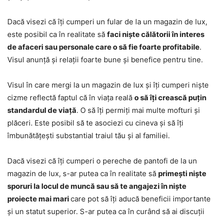
Dacă visezi că îți cumperi un fular de la un magazin de lux,
este posibil ca în realitate să
faci niște călătorii în interes
de afaceri sau personale care o să fie foarte profitabile
.
Visul anunță și relații foarte bune și benefice pentru tine.
Visul în care mergi la un magazin de lux și îți cumperi niște
cizme reflectă faptul că în viața reală
o să îți crească puțin
standardul de viață
. O să îți permiți mai multe mofturi și
plăceri. Este posibil să te asociezi cu cineva și să îți
îmbunătățești substantial traiul tău și al familiei.
Dacă visezi că îți cumperi o pereche de pantofi de la un
magazin de lux, s-ar putea ca în realitate să
primești niște
sporuri la locul de muncă sau să te angajezi în niște
proiecte mai mari
care pot să îți aducă beneficii importante
și un statut superior. S-ar putea ca în curând să ai discuții