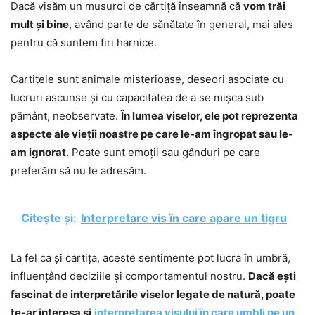
Dacă visăm un musuroi de cărtiță înseamnă că
vom trăi
mult și bine
, având parte de sănătate în general, mai ales
pentru că suntem firi harnice.
Cartițele sunt animale misterioase, deseori asociate cu
lucruri ascunse și cu capacitatea de a se mișca sub
pământ, neobservate.
În lumea viselor, ele pot reprezenta
aspecte ale vieții noastre pe care le-am îngropat sau le-
am ignorat
. Poate sunt emoții sau gânduri pe care
preferăm să nu le adresăm.
Citește și:
Interpretare vis în care apare un tigru
La fel ca și cartița, aceste sentimente pot lucra în umbră,
influențând deciziile și comportamentul nostru.
Dacă ești
fascinat de interpretările viselor legate de natură, poate
te-ar interesa și
interpretarea visului în care umbli pe un