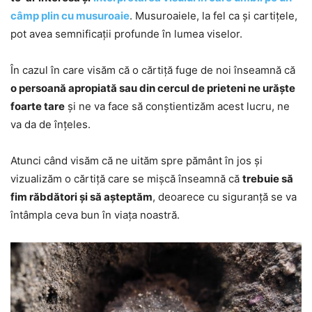
câmp plin cu musuroaie
. Musuroaiele, la fel ca și cartițele,
pot avea semnificații profunde în lumea viselor.
În cazul în care visăm că o cărtiță fuge de noi înseamnă că
o persoană apropiată sau din cercul de prieteni ne urăște
foarte tare
și ne va face să conștientizăm acest lucru, ne
va da de înțeles.
Atunci când visăm că ne uităm spre pământ în jos și
vizualizăm o cărtiță care se mișcă înseamnă că
trebuie să
fim răbdători și să așteptăm
, deoarece cu siguranță se va
întâmpla ceva bun în viața noastră.