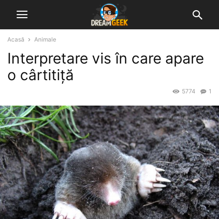
Acasă
Animale
Interpretare vis în care apare
o cârtitiță
5774
1