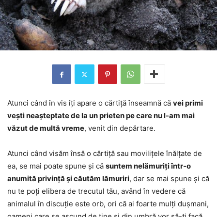
Atunci când în vis îți apare o cărtiță înseamnă că
vei primi
vești neașteptate de la un prieten pe care nu l-am mai
văzut de multă vreme
, venit din depărtare.
Atunci când visăm însă o cărtiță sau movilițele înălțate de
ea, se mai poate spune și că
suntem nelămuriți într-o
anumită privință și căutăm lămuriri
, dar se mai spune și că
nu te poți elibera de trecutul tău, având în vedere că
animalul în discuție este orb, ori că ai foarte mulți dușmani,
oameni care se ascund de tine și din umbră vor să-ți facă