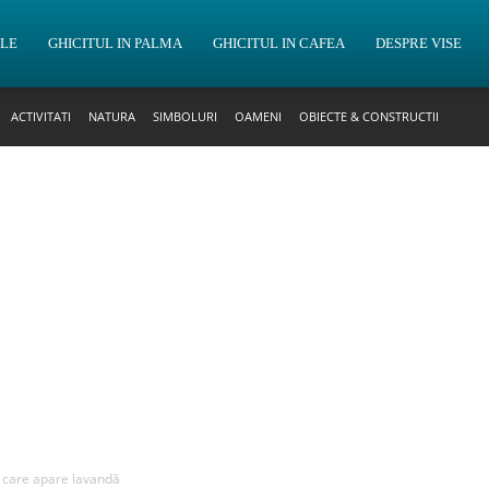
OLE
GHICITUL IN PALMA
GHICITUL IN CAFEA
DESPRE VISE
ACTIVITATI
NATURA
SIMBOLURI
OAMENI
OBIECTE & CONSTRUCTII
n care apare lavandă