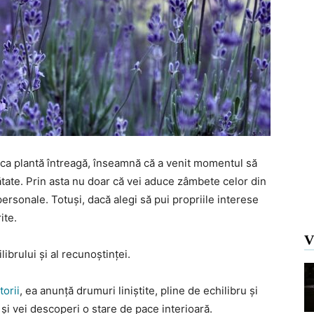
ie ca plantă întreagă, înseamnă că a venit momentul să
tate. Prin asta nu doar că vei aduce zâmbete celor din
 personale. Totuși, dacă alegi să pui propriile interese
ite.
V
ibrului și al recunoștinței.
torii
, ea anunță drumuri liniștite, pline de echilibru și
și vei descoperi o stare de pace interioară.