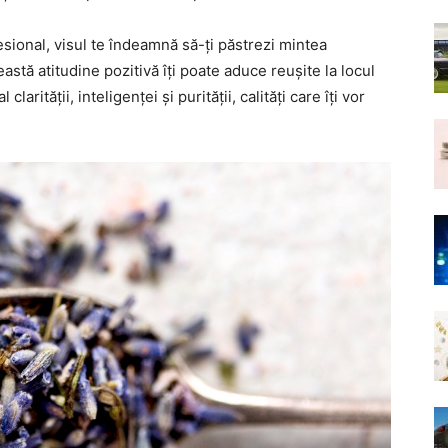
sional, visul te îndeamnă să-ți păstrezi mintea
astă atitudine pozitivă îți poate aduce reușite la locul
arității, inteligenței și purității, calități care îți vor