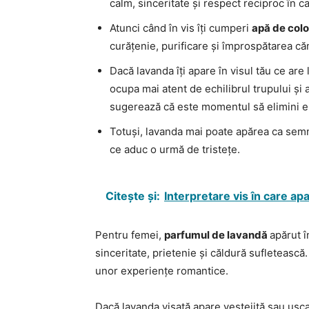
calm, sinceritate și respect reciproc în cad
Atunci când în vis îți cumperi
apă de col
curățenie, purificare și împrospătarea că
Dacă lavanda îți apare în visul tău ce are
ocupa mai atent de echilibrul trupului și al
sugerează că este momentul să elimini emo
Totuși, lavanda mai poate apărea ca semn 
ce aduc o urmă de tristețe.
Citește și:
Interpretare vis în care ap
Pentru femei,
parfumul de lavandă
apărut î
sinceritate, prietenie și căldură sufleteasc
unor experiențe romantice.
Dacă lavanda visată apare veștejită sau us