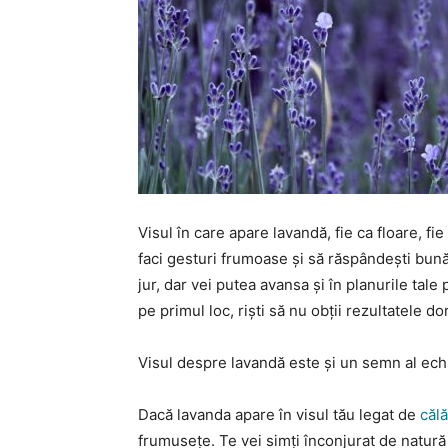
Visul în care apare lavandă, fie ca floare, f
faci gesturi frumoase și să răspândești bună
jur, dar vei putea avansa și în planurile tale
pe primul loc, riști să nu obții rezultatele dor
Visul despre lavandă este și un semn al echil
Dacă lavanda apare în visul tău legat de
călă
frumusețe. Te vei simți înconjurat de natură 