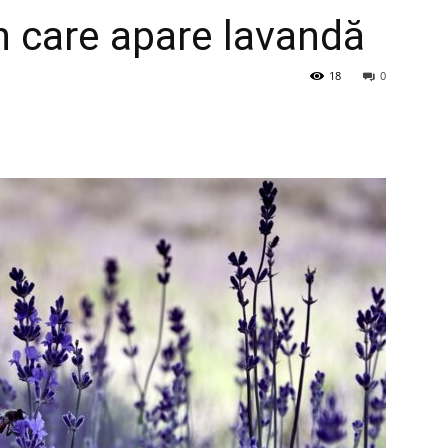
în care apare lavandă
18
0