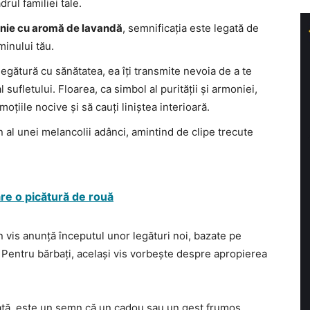
rul familiei tale.
onie cu aromă de lavandă
, semnificația este legată de
minului tău.
 legătură cu sănătatea, ea îți transmite nevoia de a te
 sufletului. Floarea, ca simbol al purității și armoniei,
țiile nocive și să cauți liniștea interioară.
al unei melancolii adânci, amintind de clipe trecute
are o picătură de rouă
n vis anunță începutul unor legături noi, bazate pe
ă. Pentru bărbați, același vis vorbește despre apropierea
cată, este un semn că un cadou sau un gest frumos