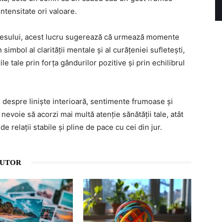
intensitate ori valoare.
ccesului, acest lucru sugerează că urmează momente
simbol al clarității mentale și al curățeniei sufletești,
ile tale prin forța gândurilor pozitive și prin echilibrul
e despre liniște interioară, sentimente frumoase și
nevoie să acorzi mai multă atenție sănătății tale, atât
 de relații stabile și pline de pace cu cei din jur.
AUTOR