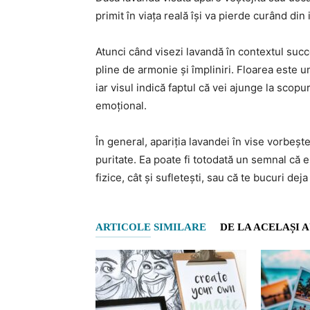
primit în viața reală își va pierde curând din 
Atunci când visezi lavandă în contextul su
pline de armonie și împliniri. Floarea este un 
iar visul indică faptul că vei ajunge la scopur
emoțional.
În general, apariția lavandei în vise vorbeșt
puritate. Ea poate fi totodată un semnal că e 
fizice, cât și sufletești, sau că te bucuri deja
ARTICOLE SIMILARE
DE LA ACELAȘI 