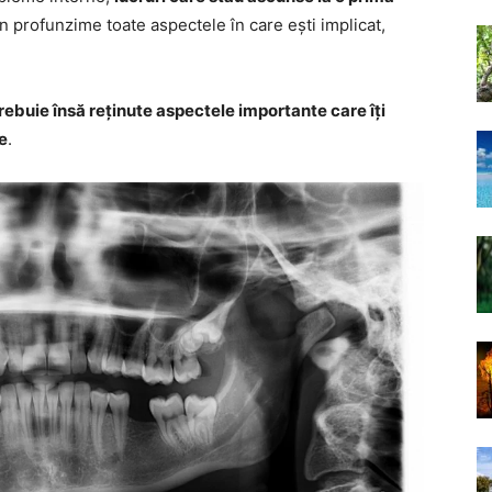
în profunzime toate aspectele în care ești implicat,
rebuie însă reținute aspectele importante care îți
ne
.