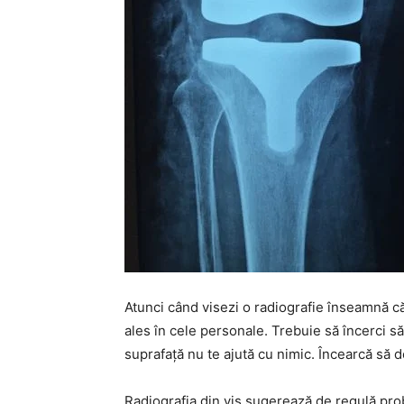
Atunci când visezi o radiografie înseamnă c
ales în cele personale. Trebuie să încerci s
suprafață nu te ajută cu nimic. Încearcă să de
Radiografia din vis sugerează de regulă pr