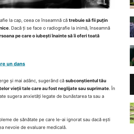
rafie la cap, ceea ce înseamnă că
trebuie să fii puțin
lnice
. Dacă ți se face o radiografie la inimă, înseamnă
soana pe care o iubești înainte să îi oferi toată
are un dans
 merge și mai adânc, sugerând că
subconștientul tău
lor vieții tale care au fost neglijate sau suprimate
. În
oate sugera anxietăți legate de bunăstarea ta sau a
bleme de sănătate pe care le-ai ignorat sau dacă ești
vea nevoie de evaluare medicală.