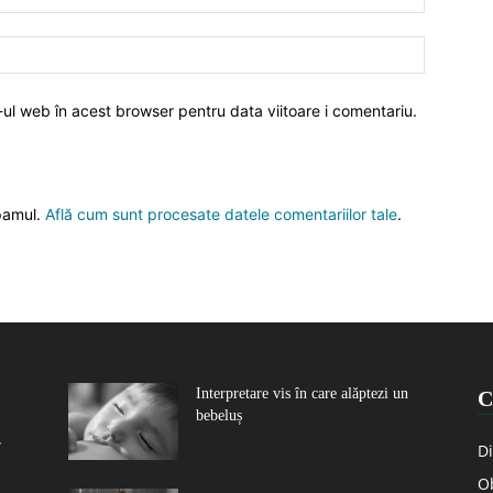
-ul web în acest browser pentru data viitoare i comentariu.
spamul.
Află cum sunt procesate datele comentariilor tale
.
Interpretare vis în care alăptezi un
C
bebeluș
r
Di
Ob