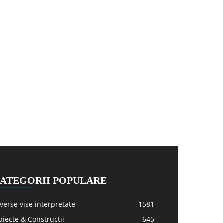
ATEGORII POPULARE
verse vise interpretate
1581
iecte & Constructii
645