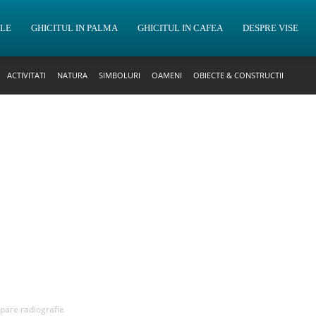
OLE
GHICITUL IN PALMA
GHICITUL IN CAFEA
DESPRE VISE
ACTIVITATI
NATURA
SIMBOLURI
OAMENI
OBIECTE & CONSTRUCTII
apare radiografie