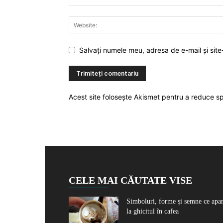
Salvați numele meu, adresa de e-mail și site
Acest site folosește Akismet pentru a reduce 
CELE MAI CĂUTATE VISE
Simboluri, forme și semne ce apa
la ghicitul în cafea