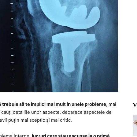
ă
trebuie să te implici mai mult în unele probleme
, mai
V
ă cauți detaliile unor aspecte, deoarece aspectele de
vii puțin mai sceptic și mai critic.
obleme interne,
lucruri care stau ascunse la o primă