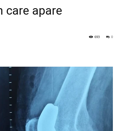
in care apare
693
0