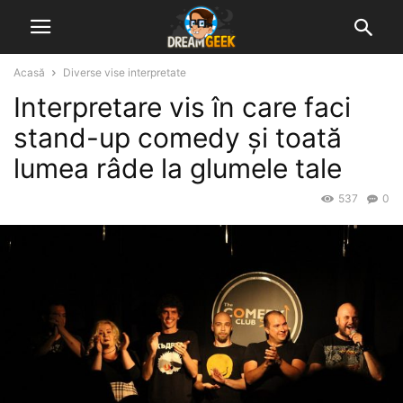
Acasă
Diverse vise interpretate
Interpretare vis în care faci
stand-up comedy și toată
lumea râde la glumele tale
537
0