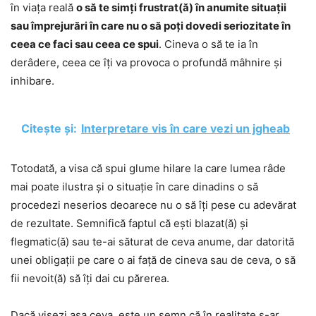
în viața reală
o să te simți frustrat(ă) în anumite situații
sau împrejurări în care nu o să poți dovedi seriozitate în
ceea ce faci sau ceea ce spui
. Cineva o să te ia în
derâdere, ceea ce îți va provoca o profundă mâhnire și
inhibare.
Citește și:
Interpretare vis în care vezi un jgheab
Totodată, a visa că spui glume hilare la care lumea râde
mai poate ilustra și o situație în care dinadins o să
procedezi neserios deoarece nu o să îți pese cu adevărat
de rezultate. Semnifică faptul că ești blazat(ă) și
flegmatic(ă) sau te-ai săturat de ceva anume, dar datorită
unei obligații pe care o ai față de cineva sau de ceva, o să
fii nevoit(ă) să îți dai cu părerea.
Dacă visezi așa ceva, este un semn că în realitate s-ar