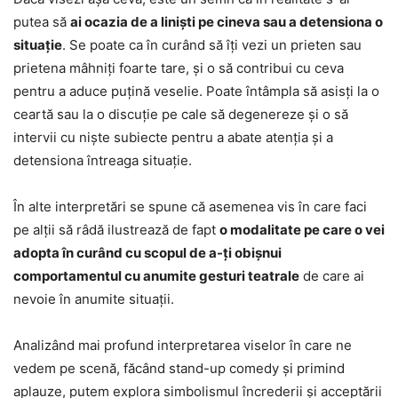
putea să
ai ocazia de a liniști pe cineva sau a detensiona o
situație
. Se poate ca în curând să îți vezi un prieten sau
prietena mâhniți foarte tare, și o să contribui cu ceva
pentru a aduce puțină veselie. Poate întâmpla să asisți la o
ceartă sau la o discuție pe cale să degenereze și o să
intervii cu niște subiecte pentru a abate atenția și a
detensiona întreaga situație.
În alte interpretări se spune că asemenea vis în care faci
pe alții să râdă ilustrează de fapt
o modalitate pe care o vei
adopta în curând cu scopul de a-ți obișnui
comportamentul cu anumite gesturi teatrale
de care ai
nevoie în anumite situații.
Analizând mai profund interpretarea viselor în care ne
vedem pe scenă, făcând stand-up comedy și primind
aplauze, putem explora simbolismul încrederii și acceptării