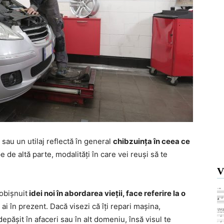
 sau un utilaj reflectă în general
chibzuința în ceea ce
pe de altă parte, modalități în care vei reuși să te
V
 obișnuit
idei noi în abordarea vieții, face referire la o
ai în prezent. Dacă visezi că îți repari mașina,
pășit în afaceri sau în alt domeniu, însă visul te