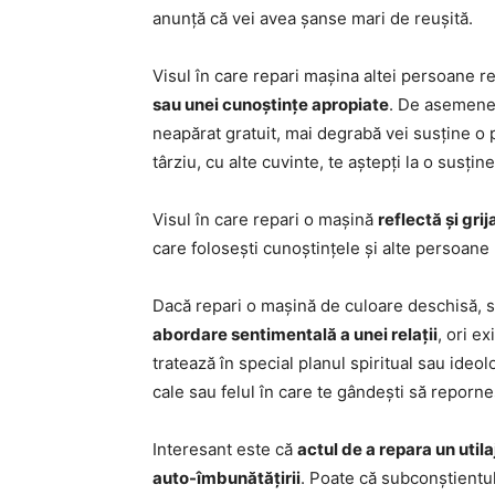
anunță că vei avea șanse mari de reușită.
Visul în care repari mașina altei persoane r
sau unei cunoștințe apropiate
. De asemenea
neapărat gratuit, mai degrabă vei susține o 
târziu, cu alte cuvinte, te aștepți la o susț
Visul în care repari o mașină
reflectă și grij
care folosești cunoștințele și alte persoane 
Dacă repari o mașină de culoare deschisă, s-
abordare sentimentală a unei relații
, ori e
tratează în special planul spiritual sau ideol
cale sau felul în care te gândești să reporn
Interesant este că
actul de a repara un utilaj
auto-îmbunătățirii
. Poate că subconștientul