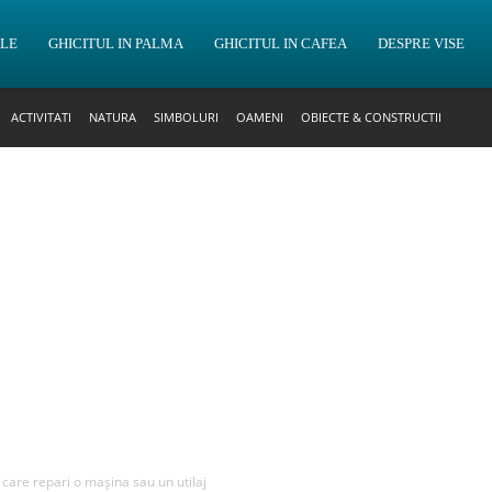
OLE
GHICITUL IN PALMA
GHICITUL IN CAFEA
DESPRE VISE
ACTIVITATI
NATURA
SIMBOLURI
OAMENI
OBIECTE & CONSTRUCTII
n care repari o mașina sau un utilaj