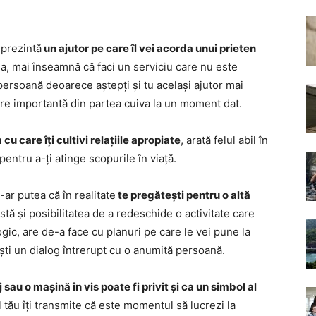
eprezintă
un ajutor pe care îl vei acorda unui prieten
, mai înseamnă că faci un serviciu care nu este
persoană deoarece aștepți și tu același ajutor mai
inere importantă din partea cuiva la un moment dat.
a cu care îți cultivi relațiile apropiate
, arată felul abil în
pentru a-ți atinge scopurile în viață.
ar putea că în realitate
te pregătești pentru o altă
xistă și posibilitatea de a redeschide o activitate care
ogic, are de-a face cu planuri pe care le vei pune la
ești un dialog întrerupt cu o anumită persoană.
 sau o mașină în vis poate fi privit și ca un simbol al
 tău îți transmite că este momentul să lucrezi la