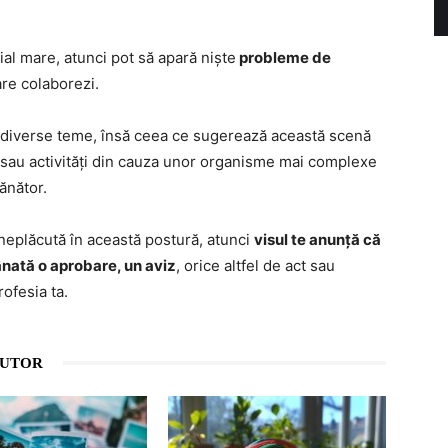
ial mare, atunci pot să apară niște
probleme de
are colaborezi.
e diverse teme, însă ceea ce sugerează această scenă
ri sau activități din cauza unor organisme mai complexe
ănător.
 neplăcută în această postură, atunci
visul te anunță că
ânată o aprobare, un aviz
, orice altfel de act sau
ofesia ta.
AUTOR