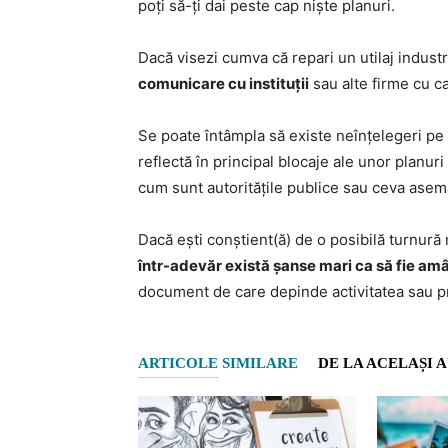
poți să-ți dai peste cap niște planuri.
Dacă visezi cumva că repari un utilaj industr
comunicare cu instituții
sau alte firme cu c
Se poate întâmpla să existe neînțelegeri p
reflectă în principal blocaje ale unor planu
cum sunt autoritățile publice sau ceva asem
Dacă ești conștient(ă) de o posibilă turnură
într-adevăr există șanse mari ca să fie am
document de care depinde activitatea sau pr
ARTICOLE SIMILARE
DE LA ACELAȘI 