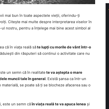
ii mai bun în toate aspectele vieții, oferindu-ți
olți. Citește mai multe despre interpretarea viselor în
-ul nostru, pentru a înțelege mai bine acest simbol al
ea că în viața reală să
te lupți cu morile de vânt într-o
ăduiești din răsputeri să continui o activitate care nu
este un semn că în realitate
te va aștepta o mare
ele muncii tale în general
. Există șansa ca într-un
e materială, se poate să ți se blocheze afacerea sau o
ari, este un semn că
în viața reală te va apuca lenea
și