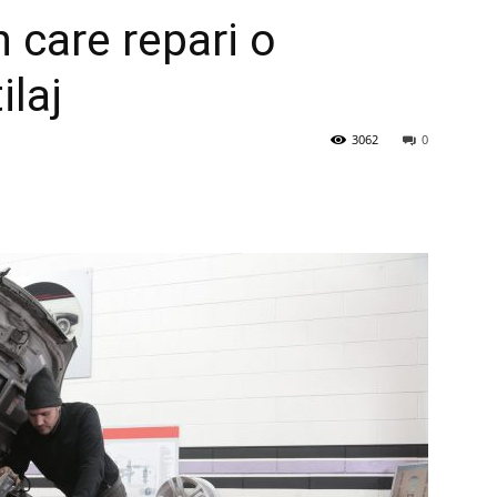
n care repari o
ilaj
3062
0