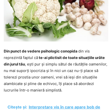
Din punct de vedere psihologic conopida
din vis
reprezintă faptul că
te-ai plictisit de toate situațiile urâte
din jurul tău
, ești pur și simplu sătul de răutățile oamenilor,
nu mai suporți ipocrizia și în nici un caz nu-ți place să
tolerezi prostia unor oameni, vrei să ieși din situațiile
alambicate și pline de echivoc, îți place să abordezi
lucrurile într-o manieră simplistă.
Citește și:
Interpretare vis în care apare bob de