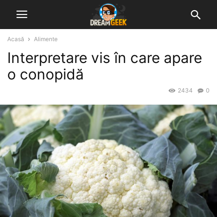
Acasă
Alimente
Interpretare vis în care apare
o conopidă
2434
0