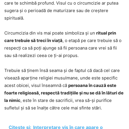
care te schimbă profund. Visul cu o circumcizie ar putea
sugera și o perioadă de maturizare sau de creștere
spirituală.
Circumcizia din vis mai poate simboliza și un
ritual prin
care trebuie să treci în viață
, o etapă pe care trebuie să o
respecți ca să poți ajunge să fii persoana care vrei să fii
sau să realizezi ceea ce ți-ai propus.
Trebuie să ținem însă seama și de faptul că dacă cel care
visează aparține religiei musulmane, unde este specific
acest obicei, visul înseamnă că
persoana în cauză este
foarte religioasă, respectă tradițiile și nu se dă în lături de
la nimic
, este în stare de sacrificii, vrea să-și purifice
sufletul și să se înalțe către cele mai sfinte stări.
Citește și:
Interpretare vis în care apare o