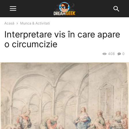
Acasă
Munca & Activitati
Interpretare vis în care apare
o circumcizie
408
0