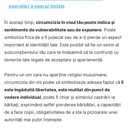
operație/ a opera/ incizie
În același timp,
circumcizia în visul tău poate indica și
sentimente de vulnerabilitate sau de expunere
. Poate
simboliza frica de a fi judecat sau de a-ți pierde un aspect
important al identității tale. Este posibil să fie un semn al
subconștientului tău care te îndeamnă să te confrunți cu
temerile tale legate de acceptare și apartenență.
Pentru un om care nu aparține religiei musulmane,
circumcizia din vis poate să simbolizeze adesea faptul că
îi
este îngăduită libertatea, este mutilat din punct de
vedere individual
, poate fi chiar și simbolul castrării la
bărbați, exprimând astfel pierderea bărbăției, a capacității
de a face copii, obligativitatea de a sta la picioarele unei
autorități mai puțin înțelepte.