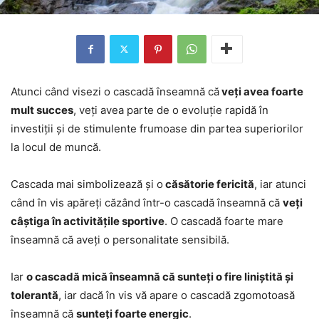
Atunci când visezi o cascadă înseamnă că
veți avea foarte
mult succes
, veți avea parte de o evoluție rapidă în
investiții și de stimulente frumoase din partea superiorilor
la locul de muncă.
Cascada mai simbolizează și o
căsătorie fericită
, iar atunci
când în vis apăreți căzând într-o cascadă înseamnă că
veți
câștiga în activitățile sportive
. O cascadă foarte mare
înseamnă că aveți o personalitate sensibilă.
Iar
o cascadă mică înseamnă că sunteți o fire liniștită și
tolerantă
, iar dacă în vis vă apare o cascadă zgomotoasă
înseamnă că
sunteți foarte energic
.