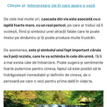
Citește și:
Interpretare vis în care apare o vază
De cele mai multe ori,
cascada din vis este asociată cu o
ispită foarte mare, cu un real pericol
, pe care ar trebui să îl
ocolești, fiind și simbolul unei atracții fatale care te poate
mistui pe dinăuntru și îți poate produce multe frustrări.
De asemenea,
este și simbolul unui fapt important căruia
nu îi poți rezista, care te va schimba în cele din urmă
, fără
a mai exista cale de întoarcere. Poate sugera și sentimente
foarte puternice pentru cineva, faptul că este posibil să te
îndrăgostești iremediabil și definitiv de cineva, de o
persoană pe care o vezi pentru prima dată în viața ta.