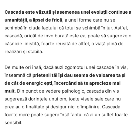
Cascada este văzută și asemenea unei evoluții continue a
umanității, a lipsei de frică
, a unei forme care nu se
schimbă în ciuda faptului că totul se schimbă în jur. Astfel,
cascadă, oricât de involburată este ea, poate să sugereze o
căsnicie liniștită, foarte reușită de altfel, o viață plină de
realizări și stabilă.
De multe ori însă, dacă auzi zgomotul unei cascade în vis,
înseamnă că
prietenii tăi își dau seama de valoarea ta și
de cât de energic ești, încercând să te aprecieze mai
mult
. Din punct de vedere psihologic, cascada din vis
sugerează dorințele unui om, toate visele sale care nu
prea au o finalitate și desigur nici o împlinire. Cascada
foarte mare poate sugera însă faptul că ai un suflet foarte
sensibil.