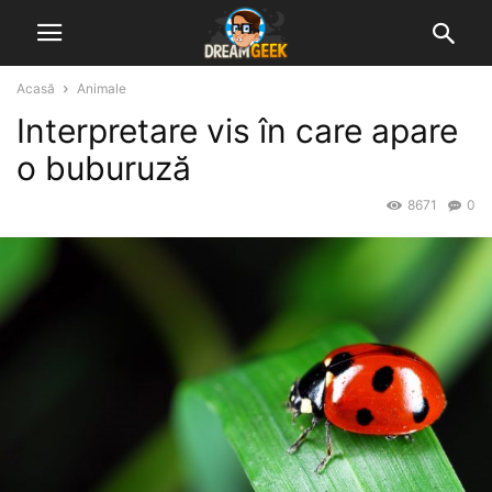
Acasă
Animale
Interpretare vis în care apare
o buburuză
8671
0