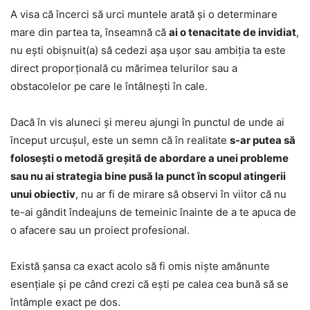
A visa că încerci să urci muntele arată și o determinare
mare din partea ta, înseamnă că
ai o tenacitate de invidiat
,
nu ești obișnuit(a) să cedezi așa ușor sau ambiția ta este
direct proporțională cu mărimea telurilor sau a
obstacolelor pe care le întâlnești în cale.
Dacă în vis aluneci și mereu ajungi în punctul de unde ai
început urcușul, este un semn că în realitate
s-ar putea să
folosești o metodă greșită de abordare a unei probleme
sau nu ai strategia bine pusă la punct în scopul atingerii
unui obiectiv
, nu ar fi de mirare să observi în viitor că nu
te-ai gândit îndeajuns de temeinic înainte de a te apuca de
o afacere sau un proiect profesional.
Există șansa ca exact acolo să fi omis niște amănunte
esențiale și pe când crezi că ești pe calea cea bună să se
întâmple exact pe dos.