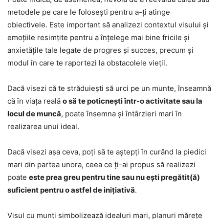
metodele pe care le folosești pentru a-ți atinge
obiectivele. Este important să analizezi contextul visului și
emoțiile resimțite pentru a înțelege mai bine fricile și
anxietățile tale legate de progres și succes, precum și
modul în care te raportezi la obstacolele vieții.
Dacă visezi că te străduiești să urci pe un munte, înseamnă
că în viața reală
o să te poticnești într-o activitate sau la
locul de muncă
, poate însemna și întârzieri mari în
realizarea unui ideal.
Dacă visezi așa ceva, poți să te aștepți în curând la piedici
mari din partea unora, ceea ce ți-ai propus să realizezi
poate
este prea greu pentru tine sau nu ești pregătit(ă)
suficient pentru o astfel de inițiativă
.
Visul cu munți simbolizează idealuri mari, planuri mărețe