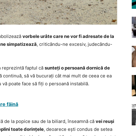
imbolizează
vorbele urâte care ne vor fi adresate de la
u ne simpatizează
, criticându-ne excesiv, judecându-
ta reprezintă faptul că
sunteți o persoană dornică de
ură continuă, să vă bucurați cât mai mult de ceea ce ea
 vă poate face să fiți o persoană instabilă.
re făină
ilă de la popice sau de la biliard, înseamnă că
vei reuși
deplini toate dorințele
, deoarece ești condus de setea