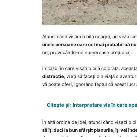
Atunci când visăm o bilă neagră, aceasta s
unele persoane care cel mai probabil că n
ne, provocându-ne numeroase prejudicii.
În cazul în care visati o bilă colorată, aceas
distracție
, vreți să faceți din viață o avent
vă poate oferi, ignorând faptul că acest lucru
Citește și:
Interpretare vis în care apa
În altă ordine de idei, atunci când visezi o b
să îți duci la bun sfârșit planurile, îți vei în