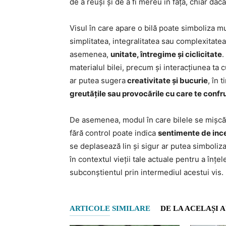
de a reuși și de a fi mereu în fața, chiar dacă
Visul în care apare o bilă poate simboliza mu
simplitatea, integralitatea sau complexitatea 
asemenea,
unitate, întregime și ciclicitate
.
materialul bilei, precum și interacțiunea ta c
ar putea sugera
creativitate și bucurie
, în 
greutățile sau provocările cu care te confr
De asemenea, modul în care bilele se mișcă î
fără control poate indica
sentimente de ince
se deplasează lin și sigur ar putea simboliz
în contextul vieții tale actuale pentru a înț
subconștientul prin intermediul acestui vis.
ARTICOLE SIMILARE
DE LA ACELAȘI 