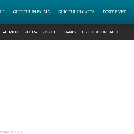
OLE
GHICITUL IN PALMA
GHICITUL IN CAFEA
DESPRE VISE
ACTIVITATI
NATURA
SIMBOLURI
OAMENI
OBIECTE & CONSTRUCTII
re apare o bilă