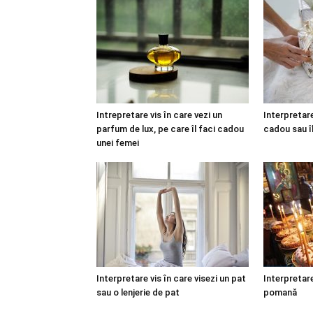
Intrepretare vis în care vezi un
Interpretare
parfum de lux, pe care îl faci cadou
cadou sau î
unei femei
Interpretare vis în care visezi un pat
Interpretare
sau o lenjerie de pat
pomană