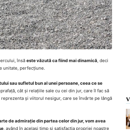
ercului, însă
este văzută ca fiind mai dinamică
, deci
 unitate, perfecțiune.
etului sau sufletul bun al unei persoane, ceea ce se
afață, cât și relațiile sale cu cei din jur, care îl fac să
 reprezenta și viitorul nesigur, care se învârte pe lângă
V
rte de admirație din partea celor din jur, vom avea
se
, având în același timp și satisfacția propriei noastre