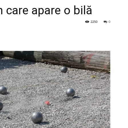
n care apare o bilă
2250
0