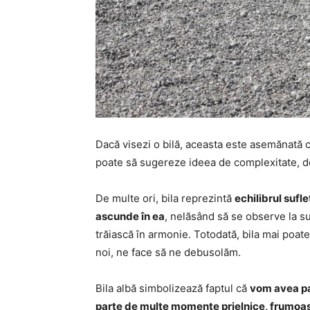
Dacă visezi o bilă, aceasta este asemănată c
poate să sugereze ideea de complexitate, de
De multe ori, bila reprezintă
echilibrul sufl
ascunde în ea
, nelăsând să se observe la supr
trăiască în armonie. Totodată, bila mai poate
noi, ne face să ne debusolăm.
Bila albă simbolizează faptul că
vom avea pa
parte de multe momente prielnice, frumoa