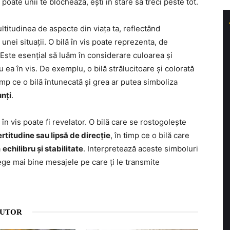
 poate unii te blochează, ești în stare să treci peste tot.
ltitudinea de aspecte din viața ta, reflectând
unei situații. O bilă în vis poate reprezenta, de
 Este esențial să luăm în considerare culoarea și
u ea în vis. De exemplu, o bilă strălucitoare și colorată
timp ce o bilă întunecată și grea ar putea simboliza
unți
.
n vis poate fi revelator. O bilă care se rostogolește
rtitudine sau lipsă de direcție
, în timp ce o bilă care
a
echilibru și stabilitate
. Interpretează aceste simboluri
elege mai bine mesajele pe care ți le transmite
AUTOR