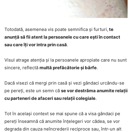
Totodată, asemenea vis poate semnifica și furturi,
te
anunță să fii atent la persoanele cu care ești în contact
sau care îți vor intra prin casă
.
Visul atrage atenția și la persoanele apropiate care nu sunt
sincere, reflectă
multă prefăcătorie și bârfe
.
Dacă visezi că mergi prin casă și vezi gândaci urcându-se
pe pereți, este un semn că
se vor destrăma anumite relații
cu parteneri de afaceri sau relații colegiale
.
Tot în același context se mai spune că a visa gândaci pe
pereți înseamnă că anumite înțelegeri vor cădea, se vor
degrada din cauza neîncrederii reciproce sau, într-un alt