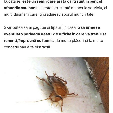
bucătărie,
este un semn care arată că îți sunt în pericol
afacerile sau banii
. Îți este periclitată munca la serviciu, ai
mulți dușmani care îți prăduiesc sporul muncii tale.
S-ar putea să ai pagube și lipsuri în casă,
o să urmeze
eventual o perioadă destul de dificilă în care va trebui să
renunți, împreună cu familia
, la multe plăceri și la multe
concedii sau alte distracții.