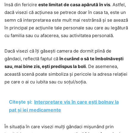
însă din fericire
este limitat de casa apărută în vis
. Astfel,
dacă visezi că acțiunea se petrece doar în casa ta, este un
semn că interpretarea este mult mai restrânsă și se axează
în principal pe acțiunile tale personale sau care au legătură
cu familia sau cu afacerea, sau activitatea personală.
Dacă visezi că îți găsești camera de dormit plină de
gândaci, reflectă faptul că
în curând o să te îmbolnăvești
sau, mai bine zis, ești predispus la boli
. De asemenea,
această scenă poate simboliza și pericole la adresa relației
pe care o ai cu iubita sau cu soțul/soția.
Citește și:
Interpretare vis în care ești bolnav la
pat și iei medicamente
În situația în care visezi mulți gândaci mișunând prin