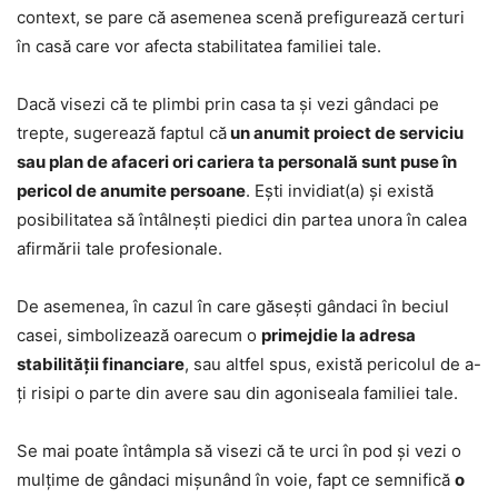
context, se pare că asemenea scenă prefigurează certuri
în casă care vor afecta stabilitatea familiei tale.
Dacă visezi că te plimbi prin casa ta și vezi gândaci pe
trepte, sugerează faptul că
un anumit proiect de serviciu
sau plan de afaceri ori cariera ta personală sunt puse în
pericol de anumite persoane
. Ești invidiat(a) și există
posibilitatea să întâlnești piedici din partea unora în calea
afirmării tale profesionale.
De asemenea, în cazul în care găsești gândaci în beciul
casei, simbolizează oarecum o
primejdie la adresa
stabilității financiare
, sau altfel spus, există pericolul de a-
ți risipi o parte din avere sau din agoniseala familiei tale.
Se mai poate întâmpla să visezi că te urci în pod și vezi o
mulțime de gândaci mișunând în voie, fapt ce semnifică
o