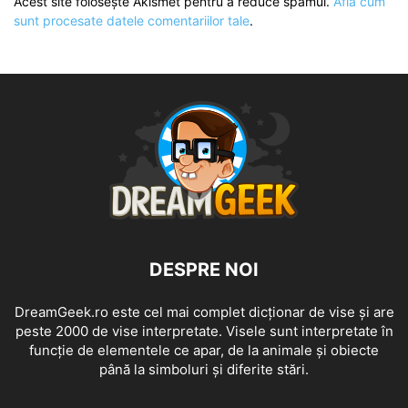
Acest site folosește Akismet pentru a reduce spamul.
Află cum
sunt procesate datele comentariilor tale
.
DESPRE NOI
DreamGeek.ro este cel mai complet dicționar de vise și are
peste 2000 de vise interpretate. Visele sunt interpretate în
funcție de elementele ce apar, de la animale și obiecte
până la simboluri și diferite stări.