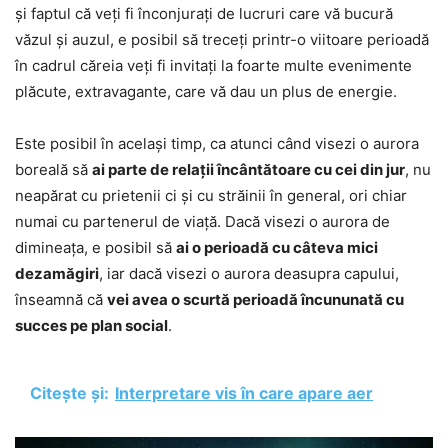
și faptul că veți fi înconjurați de lucruri care vă bucură
văzul și auzul, e posibil să treceți printr-o viitoare perioadă
în cadrul căreia veți fi invitați la foarte multe evenimente
plăcute, extravagante, care vă dau un plus de energie.
Este posibil în același timp, ca atunci când visezi o aurora
boreală să
ai parte de relații încântătoare cu cei din jur
, nu
neapărat cu prietenii ci și cu străinii în general, ori chiar
numai cu partenerul de viață. Dacă visezi o aurora de
dimineața, e posibil să
ai o perioadă cu câteva mici
dezamăgiri
, iar dacă visezi o aurora deasupra capului,
înseamnă că
vei avea o scurtă perioadă încununată cu
succes pe plan social
.
Citește și:
Interpretare vis în care apare aer