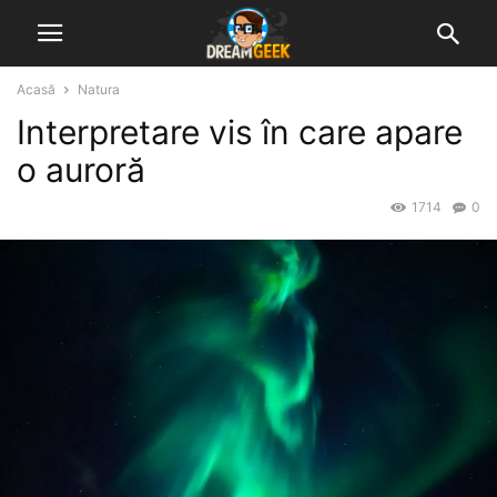
Acasă
Natura
Interpretare vis în care apare
o auroră
1714
0