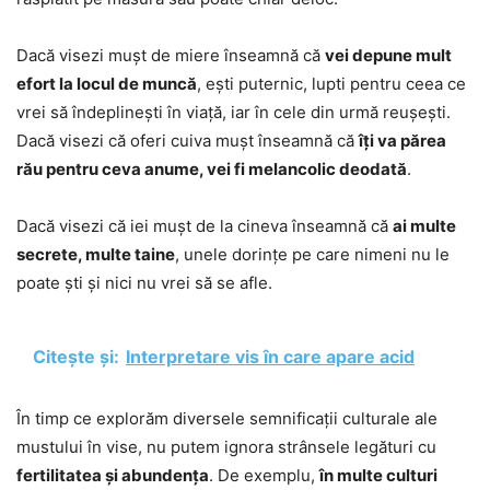
Dacă visezi mușt de miere înseamnă că
vei depune mult
efort la locul de muncă
, ești puternic, lupti pentru ceea ce
vrei să îndeplinești în viață, iar în cele din urmă reușești.
Dacă visezi că oferi cuiva mușt înseamnă că
îți va părea
rău pentru ceva anume, vei fi melancolic deodată
.
Dacă visezi că iei mușt de la cineva înseamnă că
ai multe
secrete, multe taine
, unele dorințe pe care nimeni nu le
poate ști și nici nu vrei să se afle.
Citește și:
Interpretare vis în care apare acid
În timp ce explorăm diversele semnificații culturale ale
mustului în vise, nu putem ignora strânsele legături cu
fertilitatea și abundența
. De exemplu,
în multe culturi