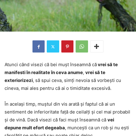
Atunci când visezi că bei mușt înseamnă că
vrei să te
manifesti în realitate în ceva anume
,
vrei să te
exteriorizezi
, să spui ceva, simți nevoia să vorbești cu
cineva, mai ales pentru că ai o timiditate excesivă.
În același timp, muștul din vis arată și faptul că ai un
sentiment de inferioritate față de ceilalți și cel mai probabil
și de vină. Dacă visezi că faci mușt înseamnă că
vei
depune mult efort degeaba
, muncești ca un rob și nu ești
răsplătit pe măsură sau poate chiar deloc.