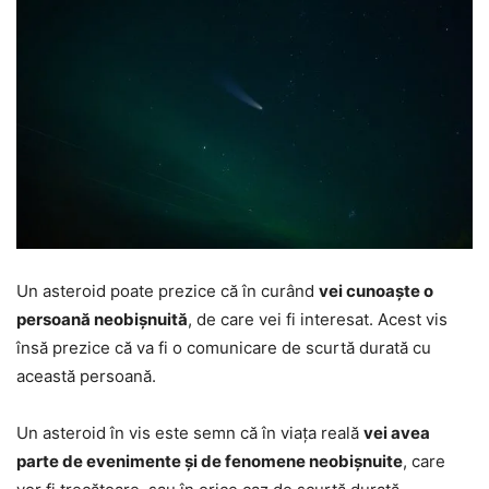
Un asteroid poate prezice că în curând
vei cunoaște o
persoană neobișnuită
, de care vei fi interesat. Acest vis
însă prezice că va fi o comunicare de scurtă durată cu
această persoană.
Un asteroid în vis este semn că în viața reală
vei avea
parte de evenimente și de fenomene neobișnuite
, care