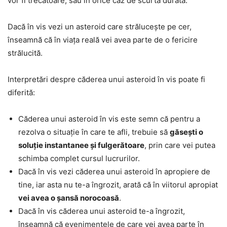
vor fi trecătoare, sau în orice caz de scurtă durată.
Dacă în vis vezi un asteroid care strălucește pe cer,
înseamnă că în viața reală vei avea parte de o fericire
strălucită.
Interpretări despre căderea unui asteroid în vis poate fi
diferită:
Căderea unui asteroid în vis este semn că pentru a
rezolva o situație în care te afli, trebuie să
găsești o
soluție instantanee și fulgerătoare
, prin care vei putea
schimba complet cursul lucrurilor.
Dacă în vis vezi căderea unui asteroid în apropiere de
tine, iar asta nu te-a îngrozit, arată că în viitorul apropiat
vei avea o șansă norocoasă
.
Dacă în vis căderea unui asteroid te-a îngrozit,
înseamnă că evenimentele de care vei avea parte în