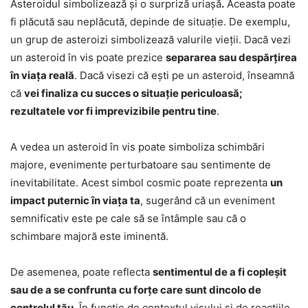
Asteroidul simbolizează și o surpriză uriașă
.
Aceasta poate
fi plăcută sau neplăcută, depinde de situație. De exemplu,
un grup de asteroizi simbolizează valurile vieții. Dacă vezi
un asteroid în vis poate prezice
separarea sau despărțirea
în viața reală
. Dacă visezi că ești pe un asteroid, înseamnă
că
vei finaliza cu succes o situație periculoasă;
rezultatele vor fi imprevizibile pentru tine
.
A vedea un asteroid în vis poate simboliza schimbări
majore, evenimente perturbatoare sau sentimente de
inevitabilitate. Acest simbol cosmic poate reprezenta
un
impact puternic în viața ta
, sugerând că un eveniment
semnificativ este pe cale să se întâmple sau că o
schimbare majoră este iminentă.
De asemenea, poate reflecta
sentimentul de a fi copleșit
sau de a se confrunta cu forțe care sunt dincolo de
controlul tău
. În funcție de contextul visului și de reacțiile