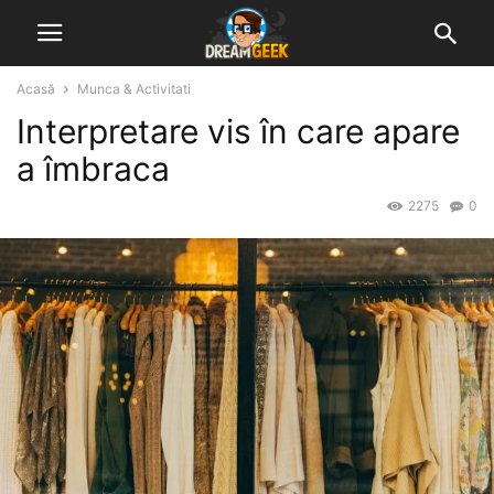
Acasă
Munca & Activitati
Interpretare vis în care apare
a îmbraca
2275
0