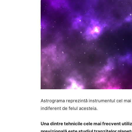
Astrograma reprezintă instrumentul cel mai i
indiferent de felul acesteia.
Una dintre tehnicile cele mai frecvent utili
previzională este studiul tranzitelor planet