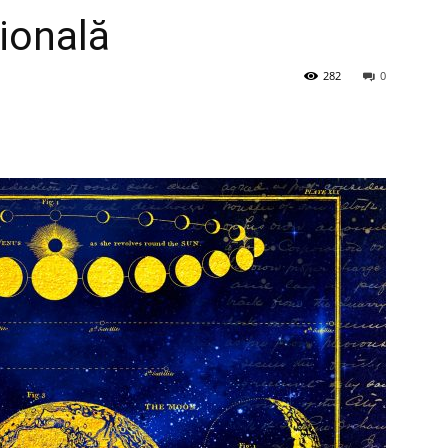
zională
282
0