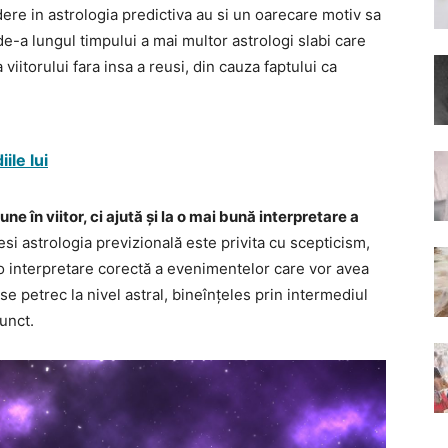
dere in astrologia predictiva au si un oarecare motiv sa
de-a lungul timpului a mai multor astrologi slabi care
 viitorului fara insa a reusi, din cauza faptului ca
ile lui
ne în viitor, ci ajută și la o mai bună interpretare a
esi astrologia previzională este privita cu scepticism,
 o interpretare corectă a evenimentelor care vor avea
se petrec la nivel astral, bineînțeles prin intermediul
unct.