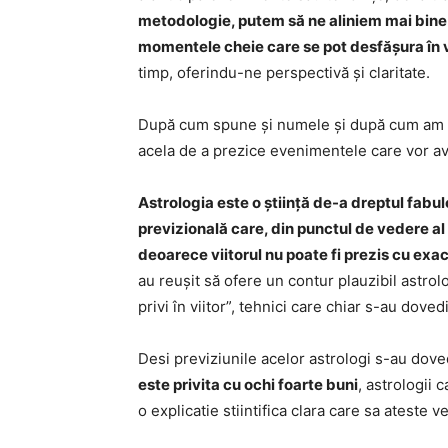
metodologie, putem să ne aliniem mai bine 
momentele cheie care se pot desfășura în 
timp, oferindu-ne perspectivă și claritate.
După cum spune și numele și după cum am ami
acela de a prezice evenimentele care vor ave
Astrologia este o știință de-a dreptul fabu
previzională care, din punctul de vedere al 
deoarece viitorul nu poate fi prezis cu exac
au reușit să ofere un contur plauzibil astrol
privi în viitor”, tehnici care chiar s-au dovedit
Desi previziunile acelor astrologi s-au dovedi
este privita cu ochi foarte buni
, astrologii 
o explicatie stiintifica clara care sa ateste v