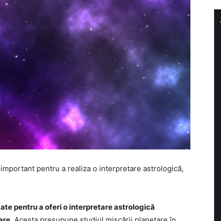
mportant pentru a realiza o interpretare astrologică,
zate pentru a oferi o interpretare astrologică
are
. Acesta presupune studiul mișcării planetare în