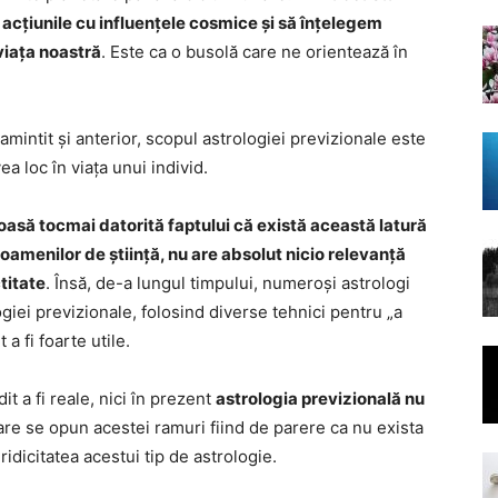
acțiunile cu influențele cosmice și să înțelegem
viața noastră
. Este ca o busolă care ne orientează în
ntit și anterior, scopul astrologiei previzionale este
a loc în viața unui individ.
loasă tocmai datorită faptului că există această latură
oamenilor de știință, nu are absolut nicio relevanță
titate
. Însă, de-a lungul timpului, numeroși astrologi
ogiei previzionale, folosind diverse tehnici pentru „a
 a fi foarte utile.
t a fi reale, nici în prezent
astrologia previzională nu
care se opun acestei ramuri fiind de parere ca nu exista
eridicitatea acestui tip de astrologie.