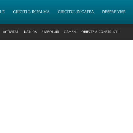
OLE
GHICITUL IN PALMA
GHICITUL IN CAFEA
DESPRE VISE
ACTIVITATI
NATURA
SIMBOLURI
OAMENI
OBIECTE & CONSTRUCTII