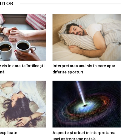
AUTOR
 vis în care te întâlnești
Interpretarea unui vis în care apar
ană
diferite sporturi
 explicate
Aspecte și orburi în interpretarea
unei astrograme natale