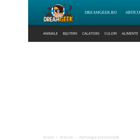
DreamGeek.ro
DREAMGEEK.RO
ARTIC
ANIMALE
BIJUTERII
CALATORII
CULORI
ALIMENTE
Acasă
Articole
Astrologia previzională