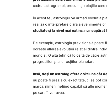
cadrul astrogramei, precum și relațiile care 
În acest fel, astrologul va urmări evoluția p
realiza o interpretare clară a evenimentelor
studiate și la nivel mai extins, nu neapărat l
De exemplu, astrologia previzională poate fi a
dorește aflarea evoluției relației dintre indivi
mondial. O altă tehnică folosită de către as
progresiilor și al direcțiilor planetare.
Însă, deși un astrolog oferă o viziune cât de 
nu poate fi prezis cu exactitate, ci se pot 
marca, nimeni nefiind capabil să afle momen
pe care îl vor avea.