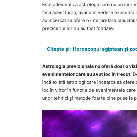
Este adevarat ca astrologii care nu au incre
faca acest lucru, avand in vedere existenta 
au incercat sa ofere o interpretare plauzibila
prezicerile lor nu au fost fondate.
Citește și:
Horoscopul egiptean și zodi
Astrologia previzională nu oferă doar o viziu
evenimentelor care au avut loc în trecut
. D
încă există astrologi care încearcă să ofere
loc în viitor în funcție de evenimentele care 
unor tehnici și metode foarte bine puse la p