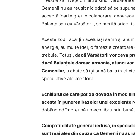
Trebuie să învețe din altruismul Vărsătorilor 
Gemenii nu au reușit niciodată să se supună u
acceptă foarte greu o colaborare, deoarece n
Balanța sau cu Vărsătorii, se merită orice ris
Aceste zodii aparțin aceluiași semn și anu
energie, au multe idei, o fantezie creatoare 
trebuie. Totuși,
dacă Vărsătorii vor ceva pr
dacă Balanțele doresc armonie, atunci vor
Gemenilor
, trebuie să își pună baza în eficie
speculative ale acestora.
Echilibrul de care pot da dovadă în mod uimi
acesta în punerea bazelor unei excelente re
dobândind împreună un echilibru prin bunătat
Compatibilitate general redusă, în special c
sunt mai ales din cauza că Gemenii nu au ră