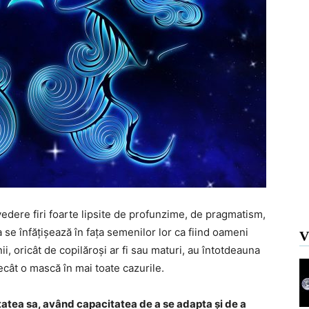
vedere firi foarte lipsite de profunzime, de pragmatism,
se înfățișează în fața semenilor lor ca fiind oameni
V
ii, oricât de copilăroși ar fi sau maturi, au întotdeauna
cât o mască în mai toate cazurile.
atea sa, având capacitatea de a se adapta și de a