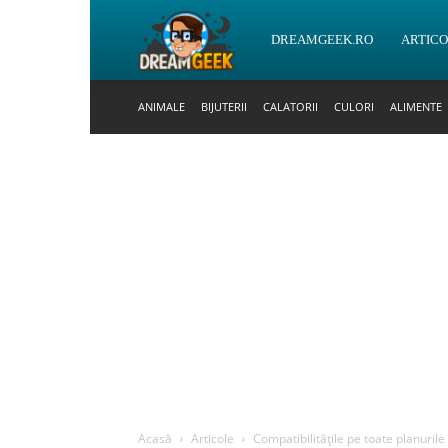
DreamGeek.ro
DREAMGEEK.RO
ARTIC
ANIMALE
BIJUTERII
CALATORII
CULORI
ALIMENTE
Acasă
Articole
Compatibilitățile pe toate planuril