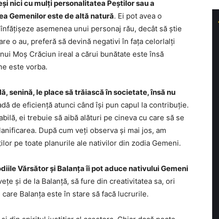
și nici cu mulți personalitatea Peștilor sau a
atea Gemenilor este de altă natură
. Ei pot avea o
 înfățișeze asemenea unui personaj rău, decât să știe
e o au, preferă să devină negativi în fața celorlalți
nui Moș Crăciun ireal a cărui bunătate este însă
ine este vorba.
 senină, le place să trăiască în societate, însă nu
dă de eficiență atunci când își pun capul la contribuție.
bilă, ei trebuie să aibă alături pe cineva cu care să se
planificarea. După cum veți observa și mai jos, am
ăților pe toate planurile ale nativilor din zodia Gemeni.
iile Vărsător și Balanța îi pot aduce nativului Gemeni
vețe și de la Balanță, să fure din creativitatea sa, ori
are Balanța este în stare să facă lucrurile.