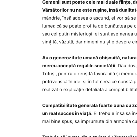
Gemenii sunt poate cele mai duale ființe, de
Vărsătorilor nu ne este rușine, însă dualit
mândrie, însă adesea o ascund, ei vor să se
lumea că se poate profita de bunătatea pe car
sau cel puțin misterioși, ei sunt asemenea u
simțită, văzută, dar nimeni nu știe despre c
Au o generozitate umană obișnuită, naturală,
mereu acceptă regulile societății
. Dau dova
Totuși, pentru o reușită favorabilă și memora
potrivească în idei și în tot ceea ce constă 
realizat o explicație detaliată a compatibilit
Compatibilitate generală foarte bună cu zod
un real succes în viață
. El trebuie însă să în
mai bine spus, să imprumute din armonia cu c