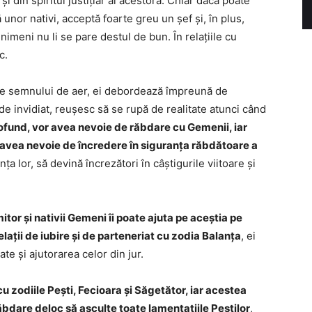
și din spiritul justițiar al acestora. Chiar dacă poate
nor nativi, acceptă foarte greu un șef și, în plus,
imeni nu li se pare destul de bun. În relațiile cu
c.
me semnului de aer, ei debordează împreună de
de invidiat, reușesc să se rupă de realitate atunci când
ofund, vor avea nevoie de răbdare cu Gemenii, iar
 avea nevoie de încredere în siguranța răbdătoare a
nța lor, să devină încrezători în câștigurile viitoare și
tor și nativii Gemeni îi poate ajuta pe aceștia pe
lații de iubire și de parteneriat cu zodia Balanța
, ei
e și ajutorarea celor din jur.
u zodiile Pești, Fecioara și Săgetător, iar acestea
bdare deloc să asculte toate lamentațiile Peștilor
,