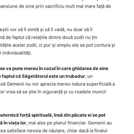
ansiune de sine prin sacrificiu mult mai mare față de
tii vor să îl simtă și să îl vadă, nu doar să îl
 de faptul că relațiile dintre două zodii nu țin
ățile acelei zodii, ci pur și simplu ele se pot contura și
individualități.
 se va pune mereu în cazul în care ghidarea de sine
e faptul că Săgetătorul este un trubadur
, un
însă Gemenii nu vor aprecia mereu natura superficială a
r vrea să se știe în siguranță și cu roadele muncii
ternică forță spirituală, însă din păcate ei se pot
 în viața lor
, mai ales pe planul financiar. Gemenii au
ea satisface nevoia de căutare, chiar dacă la finalul