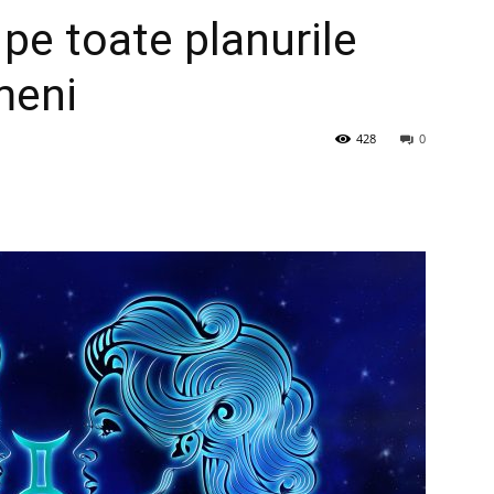
 pe toate planurile
meni
428
0