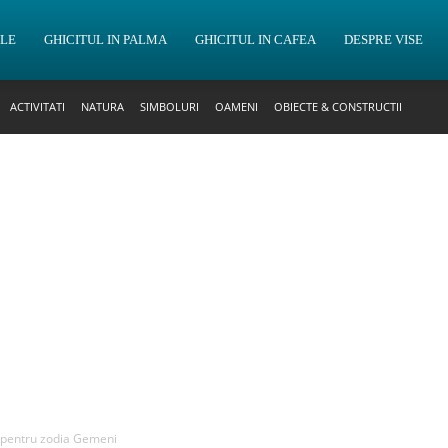
OLE
GHICITUL IN PALMA
GHICITUL IN CAFEA
DESPRE VISE
ACTIVITATI
NATURA
SIMBOLURI
OAMENI
OBIECTE & CONSTRUCTII
e pentru zodia Gemeni