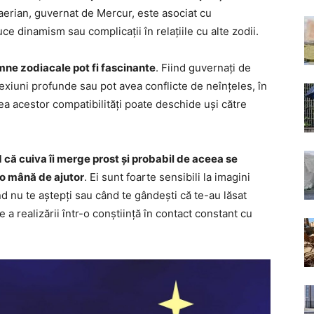
aerian, guvernat de Mercur, este asociat cu
e dinamism sau complicații în relațiile cu alte zodii.
emne zodiacale pot fi fascinante
. Fiind guvernați de
exiuni profunde sau pot avea conflicte de neînțeles, în
rea acestor compatibilități poate deschide uși către
ăd că cuiva îi merge prost și probabil de aceea se
 o mână de ajutor
. Ei sunt foarte sensibili la imagini
d nu te aștepți sau când te gândești că te-au lăsat
a realizării într-o conștiință în contact constant cu