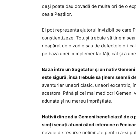
deși poate dau dovadă de multe ori de o exp
cea a Peștilor.
Ei pot reprezenta ajutorul invizibil pe care Peș
conștientizeze. Totuși trebuie să ținem seamă
neapărat de o zodie sau de defectele ori calit
pe baza unei complementarități, cât și a unei 
Baza între un Săgetător și un nativ Gemeni
este sigură, însă trebuie să ținem seamă d
aventurier uneori clasic, uneori excentric, 
acestora. Până și cei mai mediocri Gemeni vo
adunate și nu mereu împrăștiate.
Nativii din zodia Gemeni beneficiază de o pu
simți secați atunci când intervine o Fecioară
nevoie de resurse nelimitate pentru a-și put