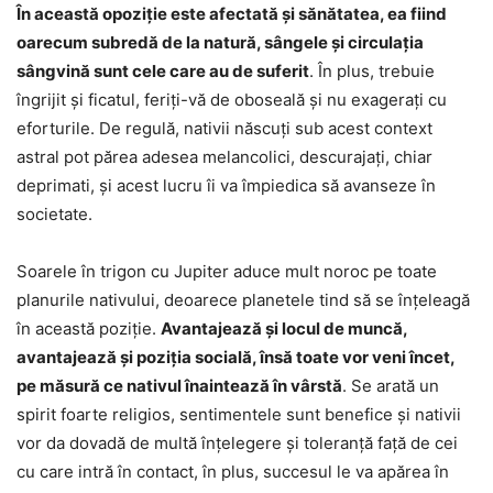
În această opoziție este afectată și sănătatea, ea fiind
oarecum subredă de la natură, sângele și circulația
sângvină sunt cele care au de suferit
. În plus, trebuie
îngrijit și ficatul, feriți-vă de oboseală și nu exagerați cu
eforturile. De regulă, nativii născuți sub acest context
astral pot părea adesea melancolici, descurajați, chiar
deprimati, și acest lucru îi va împiedica să avanseze în
societate.
Soarele în trigon cu Jupiter aduce mult noroc pe toate
planurile nativului, deoarece planetele tind să se înțeleagă
în această poziție.
Avantajează și locul de muncă,
avantajează și poziția socială, însă toate vor veni încet,
pe măsură ce nativul înaintează în vârstă
. Se arată un
spirit foarte religios, sentimentele sunt benefice și nativii
vor da dovadă de multă înțelegere și toleranță față de cei
cu care intră în contact, în plus, succesul le va apărea în