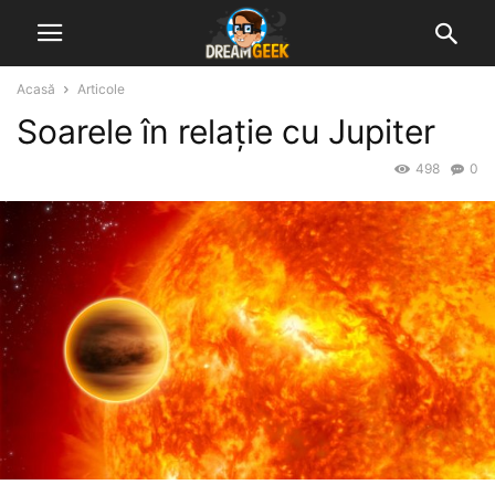
Acasă
Articole
Soarele în relație cu Jupiter
498
0