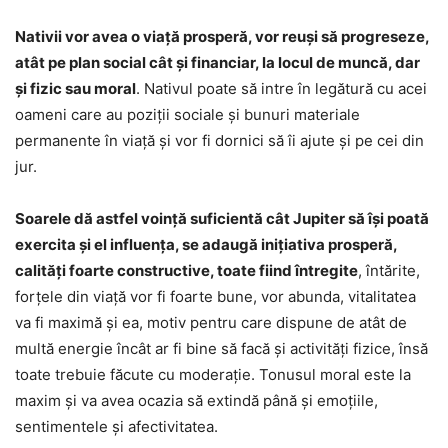
Nativii vor avea o viață prosperă, vor reuși să progreseze,
atât pe plan social cât și financiar, la locul de muncă, dar
și fizic sau moral
. Nativul poate să intre în legătură cu acei
oameni care au poziții sociale și bunuri materiale
permanente în viață și vor fi dornici să îi ajute și pe cei din
jur.
Soarele dă astfel voință suficientă cât Jupiter să își poată
exercita și el influența, se adaugă inițiativa prosperă,
calități foarte constructive, toate fiind întregite
, întărite,
forțele din viață vor fi foarte bune, vor abunda, vitalitatea
va fi maximă și ea, motiv pentru care dispune de atât de
multă energie încât ar fi bine să facă și activități fizice, însă
toate trebuie făcute cu moderație. Tonusul moral este la
maxim și va avea ocazia să extindă până și emoțiile,
sentimentele și afectivitatea.