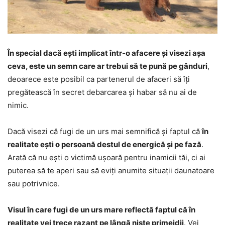
În special dacă ești implicat într-o afacere și visezi așa
ceva, este un semn care ar trebui să te pună pe gânduri
,
deoarece este posibil ca partenerul de afaceri să îți
pregătească în secret debarcarea și habar să nu ai de
nimic.
Dacă visezi că fugi de un urs mai semnifică și faptul că
în
realitate ești o persoană destul de energică și pe fază
.
Arată că nu ești o victimă ușoară pentru inamicii tăi, ci ai
puterea să te aperi sau să eviți anumite situații daunatoare
sau potrivnice.
Visul în care fugi de un urs mare reflectă faptul că în
realitate vei trece razant pe lângă niște primejdii
. Vei