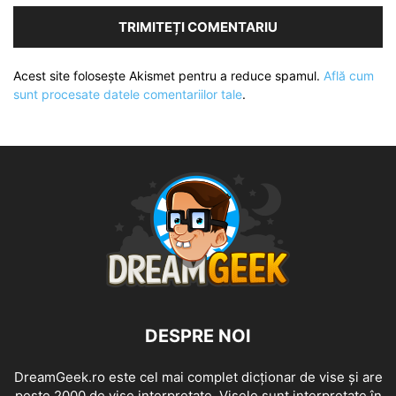
Acest site folosește Akismet pentru a reduce spamul.
Află cum
sunt procesate datele comentariilor tale
.
DESPRE NOI
DreamGeek.ro este cel mai complet dicționar de vise și are
peste 2000 de vise interpretate. Visele sunt interpretate în