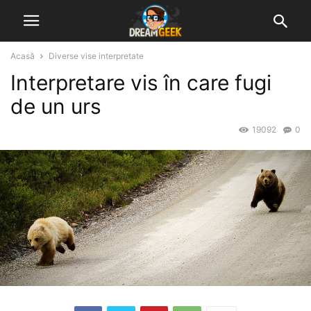
Acasă
Diverse vise interpretate
Interpretare vis în care fugi
de un urs
19092
0