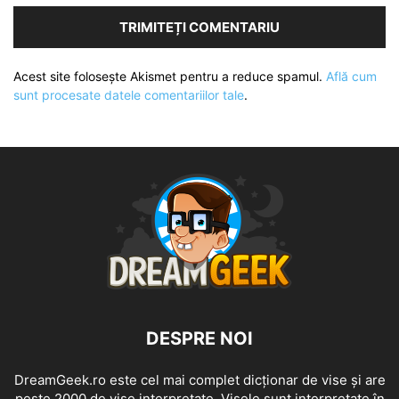
Acest site folosește Akismet pentru a reduce spamul.
Află cum
sunt procesate datele comentariilor tale
.
DESPRE NOI
DreamGeek.ro este cel mai complet dicționar de vise și are
peste 2000 de vise interpretate. Visele sunt interpretate în