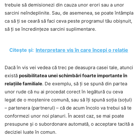
trebuie să demisionezi din cauza unor erori sau a unor
sarcini neîndeplinite. Sau, de asemenea, se poate întâmpla
ca să ți se ceară să faci ceva peste programul tău obișnuit,
să ți se încredințeze sarcini suplimentare.
Citește și:
Interpretare vis în care începi o relație
Dacă în vis vei vedea că trec pe deasupra casei tale, atunci
există
posibilitatea unei schimbări foarte importante în
relațiile familiale
. De exemplu, să ți se spună din partea
unor rude că nu ai procedat corect în legătură cu ceva
legat de o moștenire comună, sau să îți spună soția (soțul)
– partenera (partnerul) – că de acum încolo va trebui să te
conformezi unor noi planuri. În acest caz, se mai poate
presupune și o subordonare automată, o acceptare tacită a
deciziei luate în comun.