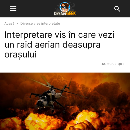
Acasă
Diverse vise interpretate
Interpretare vis în care vezi
un raid aerian deasupra
orașului
3958
0