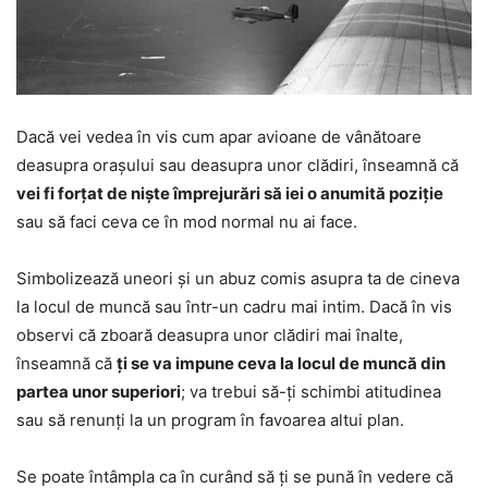
Dacă vei vedea în vis cum apar avioane de vânătoare
deasupra orașului sau deasupra unor clădiri, înseamnă că
vei fi forțat de niște împrejurări să iei o anumită poziție
sau să faci ceva ce în mod normal nu ai face.
Simbolizează uneori și un abuz comis asupra ta de cineva
la locul de muncă sau într-un cadru mai intim. Dacă în vis
observi că zboară deasupra unor clădiri mai înalte,
înseamnă că
ți se va impune ceva la locul de muncă din
partea unor superiori
; va trebui să-ți schimbi atitudinea
sau să renunți la un program în favoarea altui plan.
Se poate întâmpla ca în curând să ți se pună în vedere că