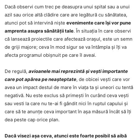
Dacă observi cum trec pe deasupra unui spital sau a unui
azil sau orice altă clădire care are legătură cu sănătatea,
atunci pot să intervină niște
evenimente care își vor pune
amprenta asupra sănătății tale
. În situația în care observi
că lansează proiectile care afectează orașul, este un semn
de griji majore; ceva în mod sigur se va întâmpla și îți va
afecta programul obișnuit pe care îl aveai.
De regulă,
avioanele mai reprezintă și vești importante
care pot apărea pe neașteptate
, de obicei vești care vor
avea un impact destul de mare în viața ta și uneori cu tentă
negativă. Nu este exclus să primești în curând ceva vești
sau vesti la care nu te-ai fi gândit nici în ruptul capului și
care să te anunțe ceva important în așa măsură încât să îți
dea peste cap orice plan.
Dacă visezi așa ceva, atunci este foarte posibil să aibă