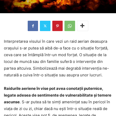
Interpretarea visului în care vezi un raid aerian deasupra
orașului s-ar putea să aibă de-a face cu o situație forțată,
ceva care se întâmplă într-un mod forțat. O situație de la
locul de muncă sau din familie suferă o intervenție din
partea altcuiva. Simbolizează mai degrabă intervenția ne-
naturală a cuiva într-o situație sau asupra unor lucruri.
Raidurile aeriene în vise pot avea conotații puternice,
legate adesea de sentimente de vulnerabilitate și temere
ascunse
. S-ar putea să te simți amenințat sau în pericol în
viața de zi cu zi, chiar dacă nu ești într-o situație reală de
pericol. Aceste vise pot fi, de asemenea, legate de