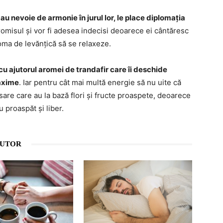
au nevoie de armonie în jurul lor, le place diplomația
romisul și vor fi adesea indecisi deoarece ei cântăresc
aroma de levănțică să se relaxeze.
 cu ajutorul aromei de trandafir care îi deschide
maxime
. Iar pentru cât mai multă energie să nu uite că
are care au la bază flori și fructe proaspete, deoarece
 proaspăt și liber.
AUTOR