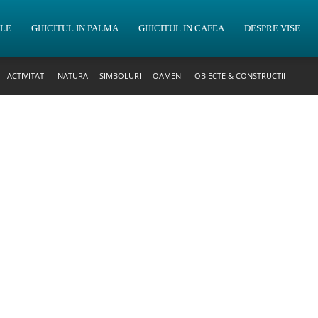
OLE
GHICITUL IN PALMA
GHICITUL IN CAFEA
DESPRE VISE
ACTIVITATI
NATURA
SIMBOLURI
OAMENI
OBIECTE & CONSTRUCTII