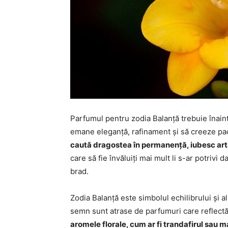
Parfumul pentru zodia Balanță trebuie înaint
emane eleganță, rafinament și să creeze pac
caută dragostea în permanență, iubesc art
care să fie învăluiți mai mult li s-ar potrivi 
brad.
Zodia Balanță este simbolul echilibrului și 
semn sunt atrase de parfumuri care reflectă 
aromele florale, cum ar fi trandafirul sau