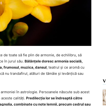
e de toate să fie plin de armonie, de echilibru, să
e în jurul său.
Bălănțele doresc armonia socială,
a, frumosul, muzica, dansul
, teatrul și ce aromă cu
dacă nu trandafirul, alături de tămâie și levănțică sau
V
al armoniei în astrologie. Persoanele născute sub acest
aceste calități.
Predilecția lor se îndreaptă către
 magnolia, combinate cu note lemnii, precum cedrul sau