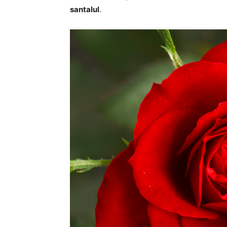
santalul
.