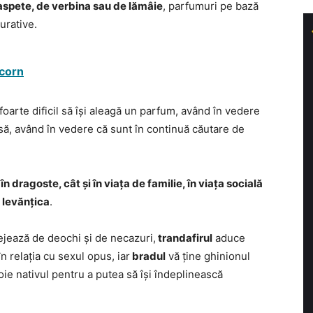
aspete, de verbina sau de lămâie
, parfumuri pe bază
curative.
icorn
oarte dificil să își aleagă un parfum, având în vedere
nsă, având în vedere că sunt în continuă căutare de
 dragoste, cât și în viața de familie, în viața socială
i levănțica
.
jează de deochi și de necazuri,
trandafirul
aduce
în relația cu sexul opus, iar
bradul
vă ține ghinionul
oie nativul pentru a putea să își îndeplinească