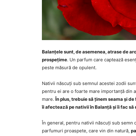
Balanțele sunt, de asemenea, atrase de aro
prospețime
. Un parfum care captează esența 
peste măsură de opulent.
Nativii născuți sub semnul acestei zodii sunt
pentru ei are o foarte mare importanță din ac
mare.
În plus, trebuie să ținem seama și de
îi afectează pe nativii în Balanță și îi fac 
În general, pentru nativii născuți sub semn
parfumuri proaspete, care vin din natură,
pa