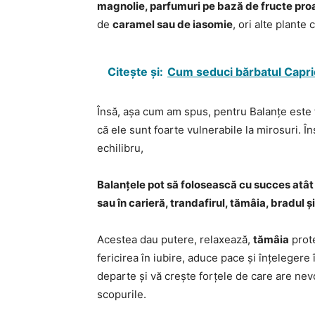
magnolie, parfumuri pe bază de fructe pro
de
caramel sau de iasomie
, ori alte plante 
Citește și:
Cum seduci bărbatul Capr
Însă, așa cum am spus, pentru Balanțe este f
că ele sunt foarte vulnerabile la mirosuri. Î
echilibru,
Balanțele pot să folosească cu succes atât în
sau în carieră, trandafirul, tămâia, bradul ș
Acestea dau putere, relaxează,
tămâia
prote
fericirea în iubire, aduce pace și înțelegere 
departe și vă crește forțele de care are nev
scopurile.