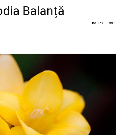
odia Balanță
573
0