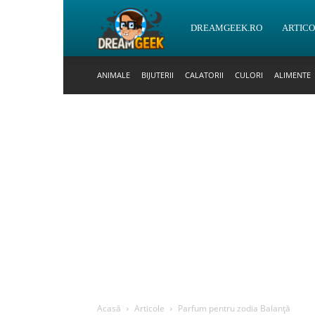
DreamGeek.ro
DREAMGEEK.RO
ARTIC
ANIMALE
BIJUTERII
CALATORII
CULORI
ALIMENTE
Acasă
Articole
Parfum pentru zodia Balanță