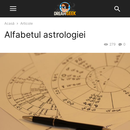
Acasă
Articole
Alfabetul astrologiei
279
0