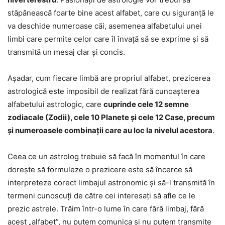
stăpânească foarte bine acest alfabet, care cu siguranță le
va deschide numeroase căi, asemenea alfabetului unei
limbi care permite celor care îl învață să se exprime și să
transmită un mesaj clar și concis.
Așadar, cum fiecare limbă are propriul alfabet, prezicerea
astrologică este imposibil de realizat fără cunoașterea
alfabetului astrologic, care
cuprinde cele 12 semne
zodiacale (Zodii), cele 10 Planete și cele 12 Case, precum
și numeroasele combinații care au loc la nivelul acestora
.
Ceea ce un astrolog trebuie să facă în momentul în care
dorește să formuleze o prezicere este să încerce să
interpreteze corect limbajul astronomic și să-l transmită în
termeni cunoscuți de către cei interesați să afle ce le
prezic astrele. Trăim într-o lume în care fără limbaj, fără
acest „alfabet”, nu putem comunica și nu putem transmite