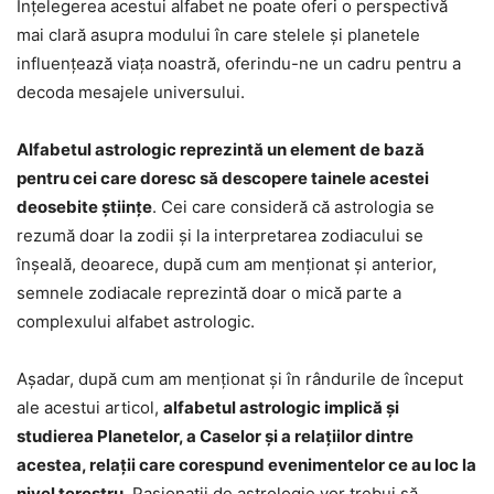
Înțelegerea acestui alfabet ne poate oferi o perspectivă
mai clară asupra modului în care stelele și planetele
influențează viața noastră, oferindu-ne un cadru pentru a
decoda mesajele universului.
Alfabetul astrologic reprezintă un element de bază
pentru cei care doresc să descopere tainele acestei
deosebite științe
. Cei care consideră că astrologia se
rezumă doar la zodii și la interpretarea zodiacului se
înșeală, deoarece, după cum am menționat și anterior,
semnele zodiacale reprezintă doar o mică parte a
complexului alfabet astrologic.
Așadar, după cum am menționat și în rândurile de început
ale acestui articol,
alfabetul astrologic implică și
studierea Planetelor, a Caselor și a relațiilor dintre
acestea, relații care corespund evenimentelor ce au loc la
nivel terestru
. Pasionații de astrologie vor trebui să