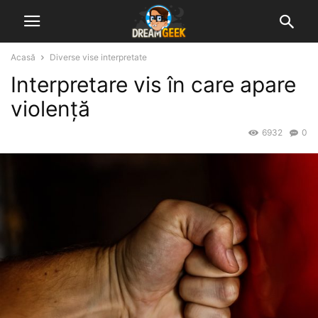
Acasă
Diverse vise interpretate
Interpretare vis în care apare
violență
6932
0