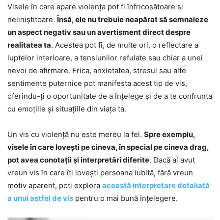
Visele în care apare violența pot fi înfricoșătoare și
neliniștitoare.
Însă, ele nu trebuie neapărat să semnaleze
un aspect negativ sau un avertisment direct despre
realitatea ta
. Acestea pot fi, de multe ori, o reflectare a
luptelor interioare, a tensiunilor refulate sau chiar a unei
nevoi de afirmare. Frica, anxietatea, stresul sau alte
sentimente puternice pot manifesta acest tip de vis,
oferindu-ți o oportunitate de a înțelege și de a te confrunta
cu emoțiile și situațiile din viața ta.
Un vis cu violență nu este mereu la fel.
Spre exemplu,
visele în care lovești pe cineva, în special pe cineva drag,
pot avea conotații și interpretări diferite
. Dacă ai avut
vreun vis în care îți lovești persoana iubită, fără vreun
motiv aparent, poți explora
această interpretare detaliată
a unui astfel de vis
pentru o mai bună înțelegere.