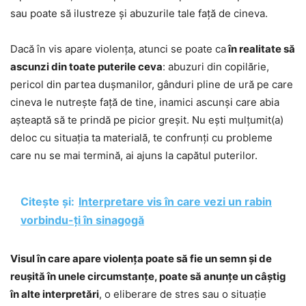
sau poate să ilustreze și abuzurile tale față de cineva.
Dacă în vis apare violența, atunci se poate ca
în realitate să
ascunzi din toate puterile ceva
: abuzuri din copilărie,
pericol din partea dușmanilor, gânduri pline de ură pe care
cineva le nutrește față de tine, inamici ascunși care abia
așteaptă să te prindă pe picior greșit. Nu ești mulțumit(a)
deloc cu situația ta materială, te confrunți cu probleme
care nu se mai termină, ai ajuns la capătul puterilor.
Citește și:
Interpretare vis în care vezi un rabin
vorbindu-ți în sinagogă
Visul în care apare violența poate să fie un semn și de
reușită în unele circumstanțe, poate să anunțe un câștig
în alte interpretări
, o eliberare de stres sau o situație