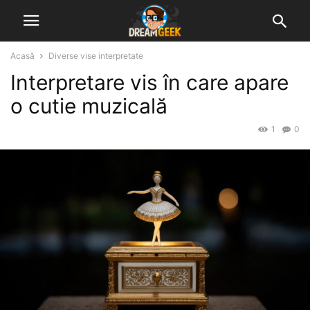
Acasă
Diverse vise interpretate
Interpretare vis în care apare
o cutie muzicală
1
0