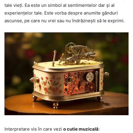
tale vieți. Ea este un simbol al sentimentelor dar și al
experiențelor tale. Este vorba despre anumite gânduri
ascunse, pe care nu vrei sau nu îndrăznești să le exprimi.
Interpretare vis în care vezi
o cutie muzicală
: