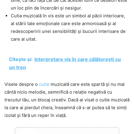
bine, că faci față cât de cât acestei lumi ce deseori este
un loc plin de încercări și nesigur.
Cutia muzicală în vis este un simbol al păcii interioare,
al stării tale emoționale care este armonioasă și al
redescoperirii unei sensibilități și bucurii interioare de
care ai uitat.
Citește și:
Interpretare vis în care călătorești cu
un tren
Visele despre o
cutie
muzicală care este spartă și nu mai
cântă nicio melodie, semnifică o relație negativă cu
trecutul tău, un blocaj creativ. Dacă ai visat o cutie muzicală
la care ai pierdut cheia, înseamnă că s-ar putea să te simți
izolat și fără un reper în viață.