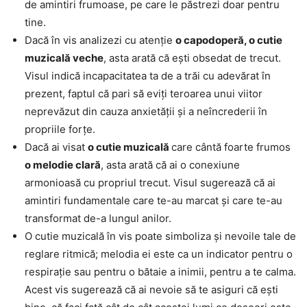
de amintiri frumoase, pe care le păstrezi doar pentru
tine.
Dacă în vis analizezi cu atenție
o capodoperă, o cutie
muzicală veche
, asta arată că ești obsedat de trecut.
Visul indică incapacitatea ta de a trăi cu adevărat în
prezent, faptul că pari să eviți teroarea unui viitor
neprevăzut din cauza anxietății și a neîncrederii în
propriile forțe.
Dacă ai visat
o cutie muzicală
care cântă foarte frumos
o melodie clară
, asta arată că ai o conexiune
armonioasă cu propriul trecut. Visul sugerează că ai
amintiri fundamentale care te-au marcat și care te-au
transformat de-a lungul anilor.
O cutie muzicală în vis poate simboliza și nevoile tale de
reglare ritmică; melodia ei este ca un indicator pentru o
respirație sau pentru o bătaie a inimii, pentru a te calma.
Acest vis sugerează că ai nevoie să te asiguri că ești