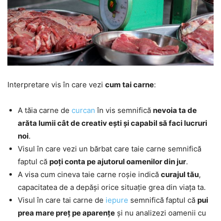
Interpretare vis în care vezi
cum tai carne
:
A tăia carne de
curcan
în vis semnifică
nevoia ta de
arăta lumii cât de creativ ești și capabil să faci lucruri
noi
.
Visul în care vezi un bărbat care taie carne semnifică
faptul că
poți conta pe ajutorul oamenilor din jur
.
A visa cum cineva taie carne roșie indică
curajul tău
,
capacitatea de a depăși orice situație grea din viața ta.
Visul în care tai carne de
iepure
semnifică faptul că
pui
prea mare preț pe aparențe
și nu analizezi oamenii cu