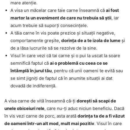
mare atenție.
A visa un măcelar care taie carne înseamnă că
ai fost
martor la un eveniment de care nu trebuia să știi
, iar
acum trebuie să suporți consecințele.
A tăia carne în vis poate prezice și situații negative,
comportamente greșite,
dorința de a te izola de lume
și
de a lăsa lucrurile să se rezolve de la sine.
Visul în care vezi că tai carne și o pui la uscat la soare
semnifică faptul că
ai o problemă cu ceea ce se
întâmplă în jurul tău
, pentru că unii oameni te evită sau
se simt jigniți de faptul că în anumite situații ai dat
dovadă de indiferență.
A visa carne de vită înseamnă că-ți
dorești să scapi de
unele obiceiuri rele
, care nu-ți aduc niciun beneficiu. Dacă
în vis vezi carne de porc, asta arată
dorința ta de a fi văzut
de oameni într-un alt mod, mult mai pozitiv
. Visul în care