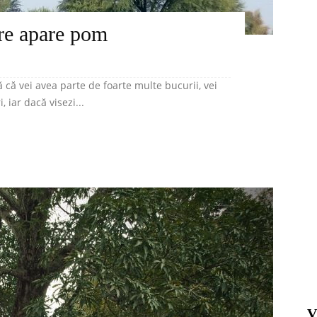
are apare pom
că vei avea parte de foarte multe bucurii, vei
 iar dacă visezi...
V