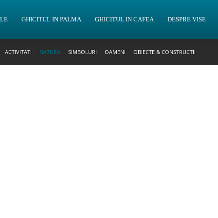
OLE
GHICITUL IN PALMA
GHICITUL IN CAFEA
DESPRE VISE
ACTIVITATI
NATURA
SIMBOLURI
OAMENI
OBIECTE & CONSTRUCTII