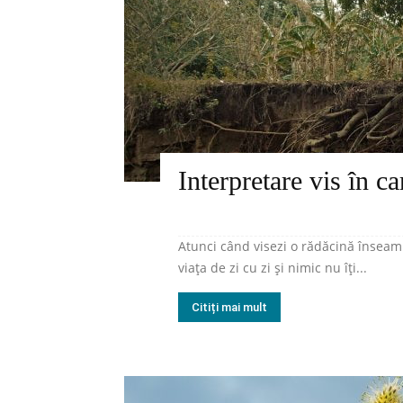
Interpretare vis în c
Atunci când visezi o rădăcină înseam
viața de zi cu zi și nimic nu îți...
Citiți mai mult