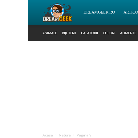
DreamGeek.ro
DREAMGEEK.RO
ARTIC
ANIMALE
BIJUTERII
CALATORII
CULORI
ALIMENTE
Acasă
Natura
Pagina 9