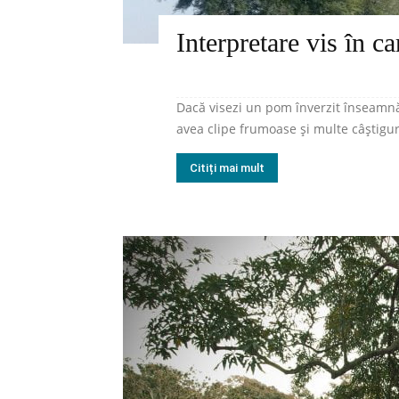
Interpretare vis în c
Dacă visezi un pom înverzit înseamnă 
avea clipe frumoase și multe câștiguri,
Citiți mai mult