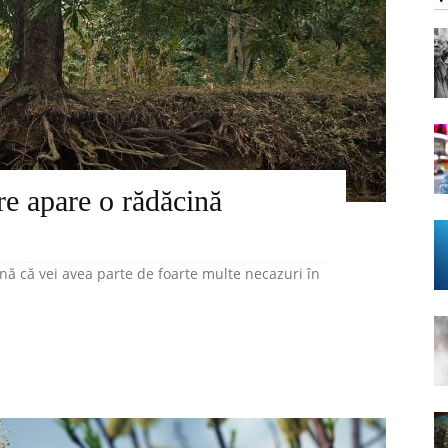
are apare o rădăcină
nă că vei avea parte de foarte multe necazuri în