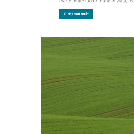
foarte multe lucruri bune în viață, foa
Citiți mai mult