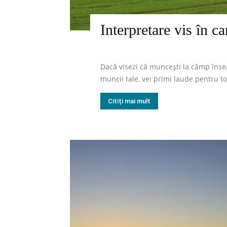
Interpretare vis în ca
Dacă visezi că muncești la câmp îns
muncii tale, vei primi laude pentru toa
Citiți mai mult