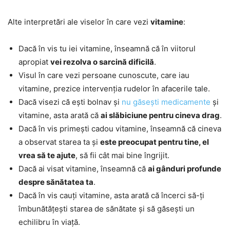
Alte interpretări ale viselor în care vezi
vitamine
:
Dacă în vis tu iei vitamine, înseamnă că în viitorul
apropiat
vei rezolva o sarcină dificilă
.
Visul în care vezi persoane cunoscute, care iau
vitamine, prezice intervenția rudelor în afacerile tale.
Dacă visezi că ești bolnav și
nu găsești medicamente
și
vitamine, asta arată că
ai slăbiciune pentru cineva drag
.
Dacă în vis primești cadou vitamine, înseamnă că cineva
a observat starea ta și
este preocupat pentru tine, el
vrea să te ajute
, să fii cât mai bine îngrijit.
Dacă ai visat vitamine, înseamnă că
ai gânduri profunde
despre sănătatea ta
.
Dacă în vis cauți vitamine, asta arată că încerci să-ți
îmbunătățești starea de sănătate și să găsești un
echilibru în viață.