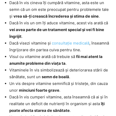
Dacă în vis cineva îți cumpără vitamine, asta este un
semn că un om este preocupat pentru problemele tale
și
vrea să-ți crească încrederea și stima de sine
.
Dacă în vis un om îți aduce vitamine, acest vis arată că
vei avea parte de un tratament special și vei fi bine
îngrijit
.
Dacă visezi vitamine și
consultație medicală
, înseamnă
îngrijorare din partea cuiva pentru tine.
Visul cu vitamine arată că trebuie să
fii mai atent la
anumite probleme din viața ta
.
Vitaminele în vis simbolizează și deteriorarea stării de
sănătate, sunt un
semn de boală
.
Un vis despre vitamine semnifică și tristețe, din cauza
unor
minciuni foarte grave
.
Dacă în vis cumperi vitamine, asta înseamnă că ai și în
realitate un deficit de nutrienți în organism și asta
îți
poate afecta starea de sănătate
.