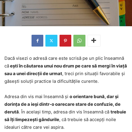
Dacă visezi o adresă care este scrisă pe un plic înseamnă
că
ești în căutarea unui nou drum pe care să mergi în viață
sau a unei direcții de urmat
, treci prin situații favorabile și
găsești soluții practice la dificultățile curente.
Adresa din vis mai înseamnă și
o orientare bună, dar și
dorința de a ieși dintr-o oarecare stare de confuzie, de
derută
. În același timp, adresa din vis înseamnă că
trebuie
să îți limpezești gândurile
, că trebuie să accepți noile
idealuri către care vei aspira.