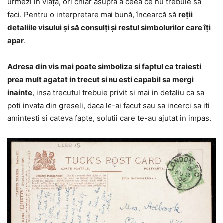
urmezi în viață, ori chiar asupra a ceea ce nu trebuie să
faci. Pentru o interpretare mai bună, încearcă să
reții
detaliile visului și să consulți și restul simbolurilor care îți
apar
.
Adresa din vis mai poate simboliza si faptul ca traiesti
prea mult agatat in trecut si nu esti capabil sa mergi
inainte
, insa trecutul trebuie privit si mai in detaliu ca sa
poti invata din greseli, daca le-ai facut sau sa incerci sa iti
amintesti si cateva fapte, solutii care te-au ajutat in impas.