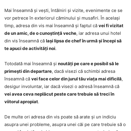
Mai înseamnă și vești, întâlniri și vizite, evenimente ce se
vor petrece în exteriorul căminului și musafiri. În același
timp, adresa din vis mai înseamnă și faptul că
vei fi vizitat
de un amic, de o cunoștință veche
, iar adresa unui hotel
din vis înseamnă că
lași lipsa de chef în urmă și începi să
te apuci de activități noi
.
Totodată mai înseamnă și
noutăți pe care e posibil să le
primești din departare
, dacă visezi că schimbi adresa
înseamnă că
vei face celor din jurul tău viața mai dificilă
,
desigur involuntar, iar dacă visezi o adresă înseamnă că
vei avea ceva neplăcut peste care trebuie să treci în
viitorul apropiat
.
De multe ori adresa din vis poate să arate și un indiciu
asupra unei probleme, asupra unei căi pe care trebuie să o