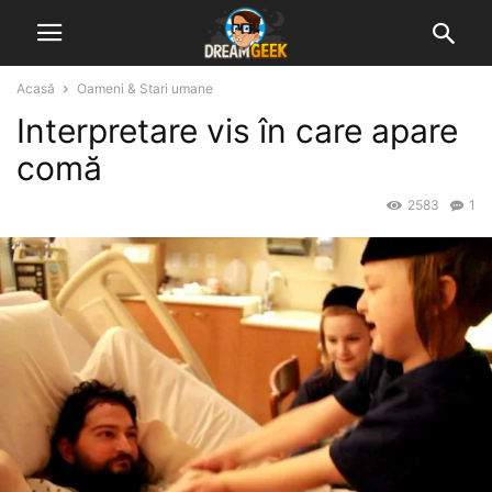
Acasă
Oameni & Stari umane
Interpretare vis în care apare
comă
2583
1