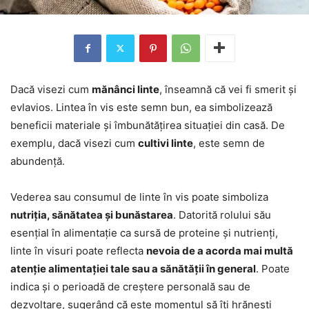
Dacă visezi cum
mănânci linte
, înseamnă că vei fi smerit și
evlavios. Lintea în vis este semn bun, ea simbolizează
beneficii materiale și îmbunătățirea situației din casă. De
exemplu, dacă visezi cum
cultivi linte
, este semn de
abundență.
Vederea sau consumul de linte în vis poate simboliza
nutriția, sănătatea și bunăstarea
. Datorită rolului său
esențial în alimentație ca sursă de proteine și nutrienți,
linte în visuri poate reflecta
nevoia de a acorda mai multă
atenție alimentației tale sau a sănătății în general
. Poate
indica și o perioadă de creștere personală sau de
dezvoltare, sugerând că este momentul să îți hrănești