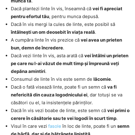
munca ta
.
Dacă plantezi linte în vis, înseamnă că
vei fi apreciat
pentru efortul tău
, pentru munca depusă.
Dacă în vis mergi la cules de linte, este posibil să
întâlnești un om deosebit în viața reală
.
A cumpăra linte în vis prezice că
vei avea un prieten
bun, demn de încredere
.
Dacă vezi linte în vis, asta arată că
vei întâlni un prieten
pe care nu l-ai văzut de mult timp și împreună veți
depăna amintiri
.
Consumul de linte în vis este semn de
lăcomie
.
Dacă o fată visează linte, poate fi un semn că
va fi
nefericită din cauza logodnicului ei
, dar totuși se va
căsători cu el, la insistențele părinților.
Dacă în vis vezi boabe de linte, este semn că
vei primi o
cerere în căsătorie sau te vei logodi în scurt timp
.
Visul în care vezi
fasole
în loc de linte, poate fi un
semn
de bârfă, dar și de bătrânețe liniștită
.