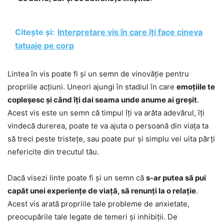
Citește și:
Interpretare vis în care îți face cineva
tatuaje pe corp
Lintea în vis poate fi și un semn de vinovăție pentru
propriile acțiuni. Uneori ajungi în stadiul în care
emoțiile te
copleșesc și când îți dai seama unde anume ai greșit
.
Acest vis este un semn că timpul îți va arăta adevărul, îți
vindecă durerea, poate te va ajuta o persoană din viața ta
să treci peste tristețe, sau poate pur și simplu vei uita părți
nefericite din trecutul tău.
Dacă visezi linte poate fi și un semn că
s-ar putea să pui
capăt unei experiențe de viață, să renunți la o relație
.
Acest vis arată propriile tale probleme de anxietate,
preocupările tale legate de temeri și inhibiții. De