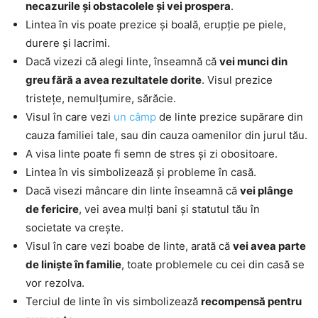
necazurile și obstacolele și vei prospera
.
Lintea în vis poate prezice și boală, erupție pe piele,
durere și lacrimi.
Dacă vizezi că alegi linte, înseamnă că
vei munci din
greu fără a avea rezultatele dorite
. Visul prezice
tristețe, nemulțumire, sărăcie.
Visul în care vezi
un câmp
de linte prezice supărare din
cauza familiei tale, sau din cauza oamenilor din jurul tău.
A visa linte poate fi semn de stres și zi obositoare.
Lintea în vis simbolizează și probleme în casă.
Dacă visezi mâncare din linte înseamnă că
vei plânge
de fericire
, vei avea mulți bani și statutul tău în
societate va crește.
Visul în care vezi boabe de linte, arată că
vei avea parte
de liniște în familie
, toate problemele cu cei din casă se
vor rezolva.
Terciul de linte în vis simbolizează
recompensă pentru