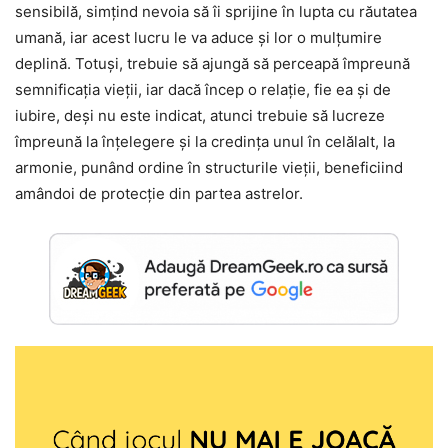
sensibilă, simțind nevoia să îi sprijine în lupta cu răutatea
umană, iar acest lucru le va aduce și lor o mulțumire
deplină. Totuși, trebuie să ajungă să perceapă împreună
semnificația vieții, iar dacă încep o relație, fie ea și de
iubire, deși nu este indicat, atunci trebuie să lucreze
împreună la înțelegere și la credința unul în celălalt, la
armonie, punând ordine în structurile vieții, beneficiind
amândoi de protecție din partea astrelor.