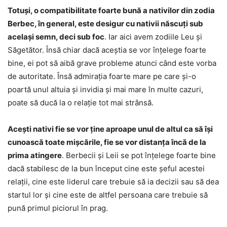
Totuși, o compatibilitate foarte bună a nativilor din zodia
Berbec, în general, este desigur cu nativii născuți sub
același semn, deci sub foc
. Iar aici avem zodiile Leu și
Săgetător. Însă chiar dacă aceștia se vor înțelege foarte
bine, ei pot să aibă grave probleme atunci când este vorba
de autoritate. Însă admirația foarte mare pe care și-o
poartă unul altuia și invidia și mai mare în multe cazuri,
poate să ducă la o relație tot mai strânsă.
Acești nativi fie se vor ține aproape unul de altul ca să își
cunoască toate mișcările, fie se vor distanța încă de la
prima atingere
. Berbecii și Leii se pot înțelege foarte bine
dacă stabilesc de la bun început cine este șeful acestei
relații, cine este liderul care trebuie să ia decizii sau să dea
startul lor și cine este de altfel persoana care trebuie să
pună primul piciorul în prag.