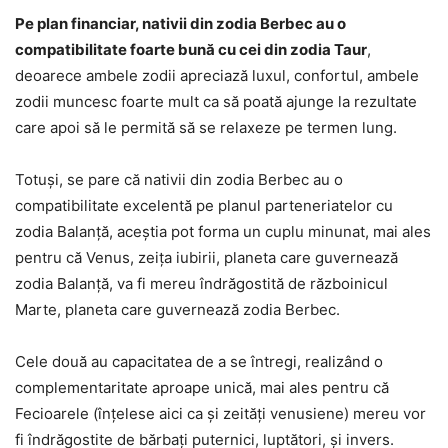
Pe plan financiar, nativii din zodia Berbec au o
compatibilitate foarte bună cu cei din zodia Taur
,
deoarece ambele zodii apreciază luxul, confortul, ambele
zodii muncesc foarte mult ca să poată ajunge la rezultate
care apoi să le permită să se relaxeze pe termen lung.
Totuși, se pare că nativii din zodia Berbec au o
compatibilitate excelentă pe planul parteneriatelor cu
zodia Balanță, aceștia pot forma un cuplu minunat, mai ales
pentru că Venus, zeița iubirii, planeta care guvernează
zodia Balanță, va fi mereu îndrăgostită de războinicul
Marte, planeta care guvernează zodia Berbec.
Cele două au capacitatea de a se întregi, realizând o
complementaritate aproape unică, mai ales pentru că
Fecioarele (înțelese aici ca și zeități venusiene) mereu vor
fi îndrăgostite de bărbați puternici, luptători, și invers.