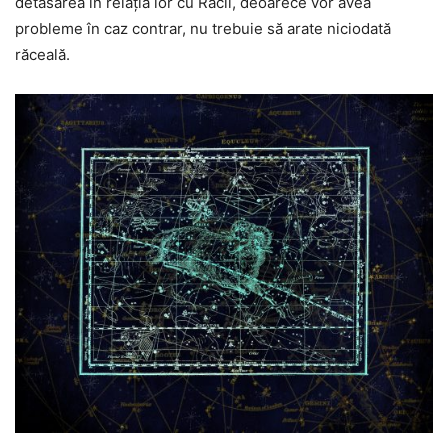
detasarea în relația lor cu Racii, deoarece vor avea
probleme în caz contrar, nu trebuie să arate niciodată
răceală.