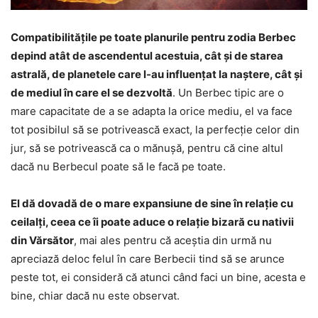
Compatibilitățile pe toate planurile pentru zodia Berbec
depind atât de ascendentul acestuia, cât și de starea
astrală, de planetele care l-au influențat la naștere, cât și
de mediul în care el se dezvoltă
. Un Berbec tipic are o
mare capacitate de a se adapta la orice mediu, el va face
tot posibilul să se potrivească exact, la perfecție celor din
jur, să se potrivească ca o mănușă, pentru că cine altul
dacă nu Berbecul poate să le facă pe toate.
El dă dovadă de o mare expansiune de sine în relație cu
ceilalți, ceea ce îi poate aduce o relație bizară cu nativii
din Vărsător
, mai ales pentru că aceștia din urmă nu
apreciază deloc felul în care Berbecii tind să se arunce
peste tot, ei consideră că atunci când faci un bine, acesta e
bine, chiar dacă nu este observat.