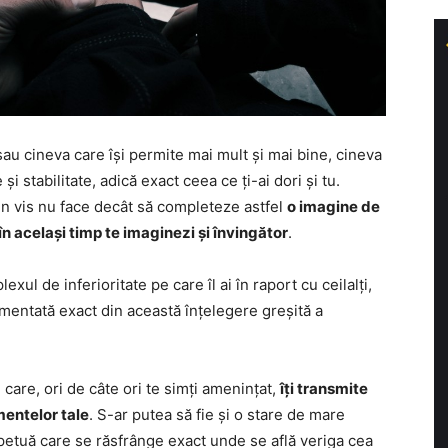
sau cineva care își permite mai mult și mai bine, cineva
i stabilitate, adică exact ceea ce ți-ai dori și tu.
 vis nu face decât să completeze astfel
o imagine de
în același timp te imaginezi și învingător
.
xul de inferioritate pe care îl ai în raport cu ceilalți,
imentată exact din această înțelegere greșită a
 care, ori de câte ori te simți amenințat,
îți transmite
mentelor tale
. S-ar putea să fie și o stare de mare
erpetuă care se răsfrânge exact unde se află veriga cea