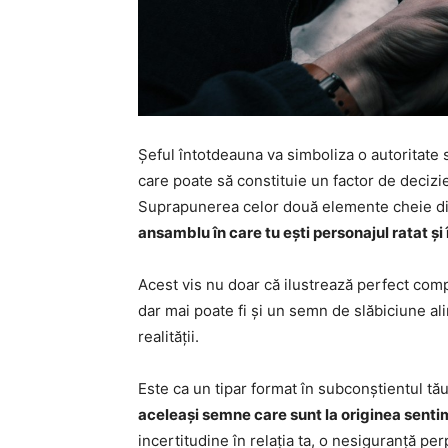
Șeful întotdeauna va simboliza o autoritate 
care poate să constituie un factor de decizie ș
Suprapunerea celor două elemente cheie din
ansamblu în care tu ești personajul ratat și 
Acest vis nu doar că ilustrează perfect comple
dar mai poate fi și un semn de slăbiciune al
realității.
Este ca un tipar format în subconștientul tău
aceleași semne care sunt la originea senti
incertitudine în relația ta, o nesiguranță p