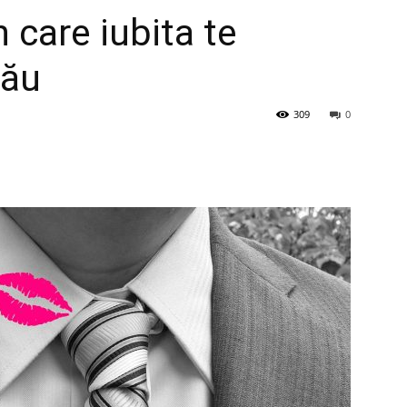
n care iubita te
tău
309
0