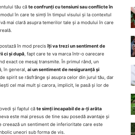
entului tău că
te confrunți cu tensiuni sau conflicte în
 modul în care te simți în timpul visului și la contextul
tivă mai clară asupra temerilor tale și a modului în care
 reală.
 ipostază în mod precis
îți va trezi un sentiment de
i ci și după
, fapt care te va marca într-o oarecare
nd exact ce mesaj transmite. În primul rând, un
, în general,
ai un sentiment de nesiguranță și
de spirit se răsfrânge și asupra celor din jurul tău, dar
ești cel mai mult și carora, implicit, le pasă și lor de
ovedi și faptul că
te simți incapabil de a-ți arăta
cineva este mai presus de tine sau posedă avantaje și
 se creează un sentiment de inferioritate care este
imbolic uneori sub forma de vis.