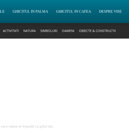
OLE
GHICITUL IN PALMA
GHICITUL IN CAFEA
DESPRE VISE
ACTIVITATI
NATURA
SIMBOLURI
OAMENI
OBIECTE & CONSTRUCTII
 care iubita te înșeală cu șeful tău