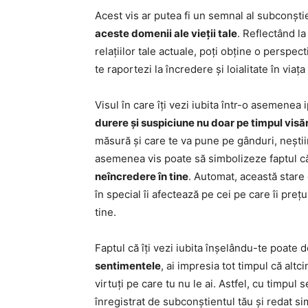
Acest vis ar putea fi un semnal al subconști
aceste domenii ale vieții tale
. Reflectând la
relațiilor tale actuale, poți obține o perspec
te raportezi la încredere și loialitate în viața
Visul în care îți vezi iubita într-o asemenea
durere și suspiciune nu doar pe timpul visări
măsură și care te va pune pe gânduri, neștii
asemenea vis poate să simbolizeze faptul că
neîncredere în tine
. Automat, această stare 
în special îi afectează pe cei pe care îi prețui
tine.
Faptul că îți vezi iubita înșelându-te poate d
sentimentele
, ai impresia tot timpul că alt
virtuți pe care tu nu le ai. Astfel, cu timpul
înregistrat de subconștientul tău și redat s