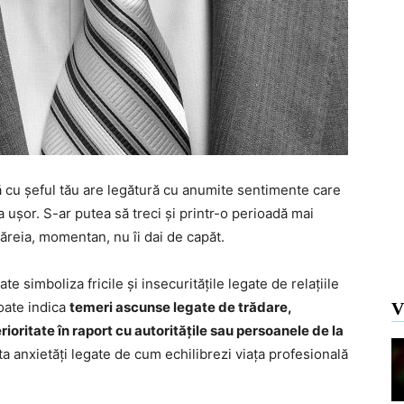
lă cu șeful tău are legătură cu anumite sentimente care
a ușor. S-ar putea să treci și printr-o perioadă mai
căreia, momentan, nu îi dai de capăt.
ate simboliza fricile și insecuritățile legate de relațiile
oate indica
temeri ascunse legate de trădare,
V
ioritate în raport cu autoritățile sau persoanele de la
a anxietăți legate de cum echilibrezi viața profesională