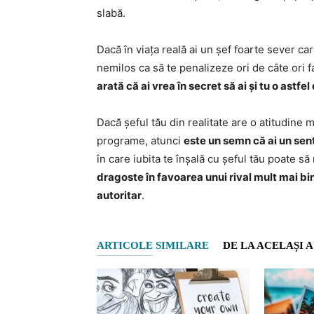
slabă.
Dacă în viața reală ai un șef foarte sever ca
nemilos ca să te penalizeze ori de câte ori fa
arată că ai vrea în secret să ai și tu o astfel
Dacă șeful tău din realitate are o atitudine m
programe, atunci
este un semn că ai un sent
în care iubita te înșală cu șeful tău poate s
dragoste în favoarea unui rival mult mai bi
autoritar
.
ARTICOLE SIMILARE
DE LA ACELAȘI 