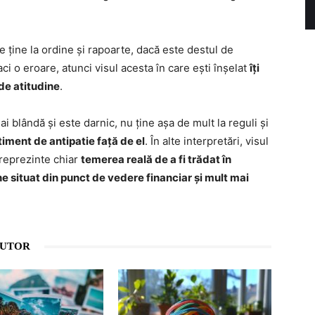
re ține la ordine și rapoarte, dacă este destul de
ci o eroare, atunci visul acesta în care ești înșelat
îți
 de atitudine
.
ai blândă și este darnic, nu ține așa de mult la reguli și
iment de antipatie față de el
. În alte interpretări, visul
ă reprezinte chiar
temerea reală de a fi trădat în
ne situat din punct de vedere financiar și mult mai
AUTOR