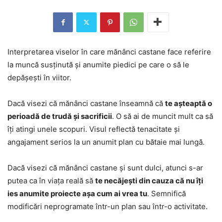
Interpretarea viselor în care mănânci castane face referire
la muncă susținută și anumite piedici pe care o să le
depășești în viitor.
Dacă visezi că mănânci castane înseamnă că
te așteaptă o
perioadă de trudă și sacrificii
. O să ai de muncit mult ca să
îți atingi unele scopuri. Visul reflectă tenacitate și
angajament serios la un anumit plan cu bătaie mai lungă.
Dacă visezi că mănânci castane și sunt dulci, atunci s-ar
putea ca în viața reală să
te necăjești din cauza că nu îți
ies anumite proiecte așa cum ai vrea tu
. Semnifică
modificări neprogramate într-un plan sau într-o activitate.