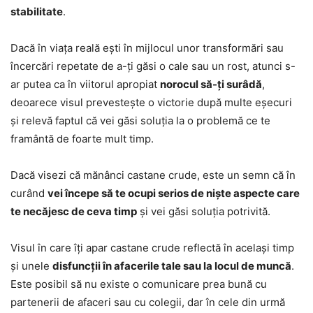
stabilitate
.
Dacă în viața reală ești în mijlocul unor transformări sau
încercări repetate de a-ți găsi o cale sau un rost, atunci s-
ar putea ca în viitorul apropiat
norocul să-ți surâdă
,
deoarece visul prevestește o victorie după multe eșecuri
și relevă faptul că vei găsi soluția la o problemă ce te
framântă de foarte mult timp.
Dacă visezi că mănânci castane crude, este un semn că în
curând
vei începe să te ocupi serios de niște aspecte care
te necăjesc de ceva timp
și vei găsi soluția potrivită.
Visul în care îți apar castane crude reflectă în același timp
și unele
disfuncții în afacerile tale sau la locul de muncă
.
Este posibil să nu existe o comunicare prea bună cu
partenerii de afaceri sau cu colegii, dar în cele din urmă