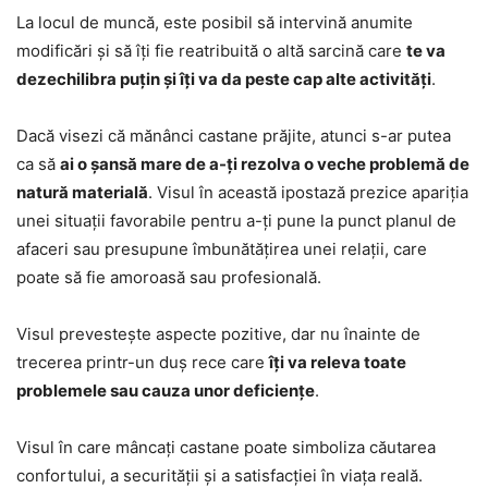
La locul de muncă, este posibil să intervină anumite
modificări și să îți fie reatribuită o altă sarcină care
te va
dezechilibra puțin și îți va da peste cap alte activități
.
Dacă visezi că mănânci castane prăjite, atunci s-ar putea
ca să
ai o șansă mare de a-ți rezolva o veche problemă de
natură materială
. Visul în această ipostază prezice apariția
unei situații favorabile pentru a-ți pune la punct planul de
afaceri sau presupune îmbunătățirea unei relații, care
poate să fie amoroasă sau profesională.
Visul prevestește aspecte pozitive, dar nu înainte de
trecerea printr-un duș rece care
îți va releva toate
problemele sau cauza unor deficiențe
.
Visul în care mâncați castane poate simboliza căutarea
confortului, a securității și a satisfacției în viața reală.