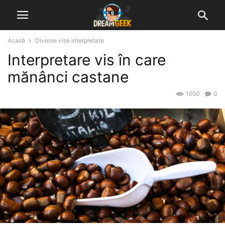
Acasă
Diverse vise interpretate
Interpretare vis în care
mănânci castane
1650
0