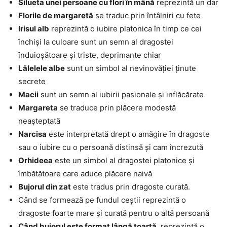
Silueta unei persoane cu flori în mână
reprezintă un dar
Florile de margaretă
se traduc prin întâlniri cu fete
Irisul alb
reprezintă o iubire platonica în timp ce cei
închiși la culoare sunt un semn al dragostei
înduioșătoare și triste, deprimante chiar
Lălelele albe
sunt un simbol al nevinovăției ținute
secrete
Macii
sunt un semn al iubirii pasionale și inflăcărate
Margareta
se traduce prin plăcere modestă
neașteptată
Narcisa
este interpretată drept o amăgire în dragoste
sau o iubire cu o persoană distinsă și cam încrezută
Orhideea
este un simbol al dragostei platonice și
îmbătătoare care aduce plăcere naivă
Bujorul din zat
este tradus prin dragoste curată.
Când se formează pe fundul ceștii reprezintă o
dragoste foarte mare și curată pentru o altă persoană
Când bujorul este format lângă toartă
, reprezintă o