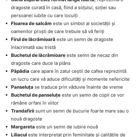
dragoste curată în casă, fiind a soțului, soției sau
persoanei iubite cu care locuiți
Floarea de salcâm
este un simbol al societății și
oamenilor proști de care trebuie să vă feriți
Firul de lăcrămioară
este un semn de dragoste
înlacrimată sau tristă
Buchetul de lăcrămioare
este semn de necaz din
dragoste care duce la plâns
Păpădia
care apare în zatul ceștii de cafea reprezintă
un lucru care vă aduce dificultăți și momente nefericite
Panseluța
se traduce prin văduvie înainte de vreme
Buchetul de panseluțe
este un semn de copii ce vor
rămâne orfani în viitor
Trandafirii
sunt un semn de bucurie foarte mare sau o
nouă dragoste
Margareta
este un semn de iubire nouă
Liliacul
este interpretat prin feminitate și calitățile de