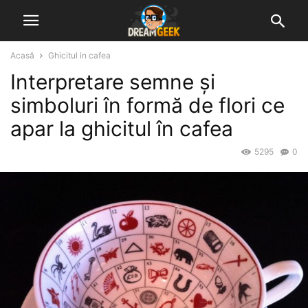
Acasă
Ghicitul in cafea
Interpretare semne și
simboluri în formă de flori ce
apar la ghicitul în cafea
5295
0