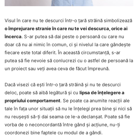
Visul în care nu te descurci într-o țară străină simbolizează
o împrejurare stranie în care nu te vei descurca, orice ai
încerca
. S-ar putea să dai peste o persoană cu care nu
doar că nu ai nimic în comun, ci și nivelul la care gândește
fiecare este total diferit. În această circumstanță, s-ar
putea să fie nevoie să conlucrezi cu o astfel de persoană la
un proiect sau veți avea ceva de făcut împreună.
Dacă visezi că ești într-o țară străină și nu te descurci
deloc, poate să aibă legătură și cu
lipsa de înțelegere a
propriului comportament
. Se poate ca anumite reacții ale
tale în fața unor situații să nu le înțelegi prea bine și nici să
nu reușești să-ți dai seama ce le-a declanșat. Poate să fie
vorba de o neconcordantă între gând și acțiune, nu-ți
coordonezi bine faptele cu modul de a gândi.