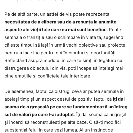
Pe de altă parte, un astfel de vis poate reprezenta
necesitatea de a elibera sau de a renunța la anumite
aspecte ale vieții tale care nu mai sunt benefice
. Poate
semnala o tranziție sau o schimbare în viața ta, sugerând
că este timpul să lași în urmă vechi obiective sau proiecte
pentru a face loc pentru noi începuturi și oportunități.
Reflectând asupra modului în care te simți în legătură cu
distrugerea obiectului din vis, poți începe să înțelegi mai
bine emoțiile și conflictele tale interioare.
De asemenea, faptul că distrugi ceva ar putea semnala în
același timp și un aspect destul de pozitiv, faptul că
îți dai
seama de o greșeală pe care se fundamentează un întreg
set de valori pe care l-ai adoptat
. Îți dai seama că ai greșit
și încerci să reconstruiești pe alte baze. O să-ți modifici
substantial felul în care vezi lumea. Ai un instinct de