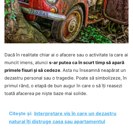
Dacă în realitate chiar ai o afacere sau o activitate la care ai
muncit imens, atunci
s-ar putea ca în scurt timp să apară
primele fisuri și să cedeze
. Asta nu înseamnă neapărat un
dezastru personal sau o tragedie. Poate să simbolizeze, în
primul rând, o etapă de bun augur în care o să îți reasezi
toată afacerea pe niște baze mai solide.
Citește și:
Interpretare vis în care un dezastru
natural îți distruge casa sau apartamentul