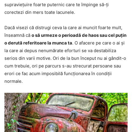
supraviețuire foarte puternic care te împinge să-ți
corectezi din mers toate lacunele.
Dacă visezi că distrugi ceva la care ai muncit foarte mult,
înseamnă că
o să urmeze o perioadă de haos sau cel puțin
o derută referitoare la munca ta
. O afacere pe care o ai și
la care ai depus nenumărate eforturi se va destabiliza
serios din varii motive. Ori de la bun început nu ai gândit-o
cum trebuie, ori pe parcurs s-au strecurat persoane sau
erori ce fac acum imposibilă funcționarea în condiții
normale.