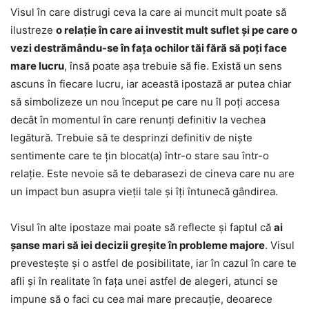
Visul în care distrugi ceva la care ai muncit mult poate să
ilustreze
o relație în care ai investit mult suflet și pe care o
vezi destrămându-se în fața ochilor tăi fără să poți face
mare lucru
, însă poate așa trebuie să fie. Există un sens
ascuns în fiecare lucru, iar această ipostază ar putea chiar
să simbolizeze un nou început pe care nu îl poți accesa
decât în momentul în care renunți definitiv la vechea
legătură. Trebuie să te desprinzi definitiv de niște
sentimente care te țin blocat(a) într-o stare sau într-o
relație. Este nevoie să te debarasezi de cineva care nu are
un impact bun asupra vieții tale și îți întunecă gândirea.
Visul în alte ipostaze mai poate să reflecte și faptul că
ai
șanse mari să iei decizii greșite în probleme majore
. Visul
prevestește și o astfel de posibilitate, iar în cazul în care te
afli și în realitate în fața unei astfel de alegeri, atunci se
impune să o faci cu cea mai mare precauție, deoarece