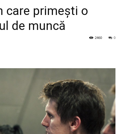
în care primești o
cul de muncă
2460
0