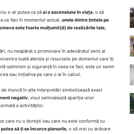
iciu s-ar putea ca să
ai o ascensiune în viața
, o să
ea ce faci în momentul actual,
unele dintre țintele pe
 cineva este foarte mulțumit(ă) de realizările tale,
ri, nu neapărat o promovare în adevăratul sens al
concentra toată atenția și resursele pe domeniul care îți
otă optimism și siguranță în ceea ce faci, este un semn
ea sau inițiativa pe care o ai în calcul.
 de muncă în alte interpretări simbolizează exact
iment negativ
, visul semnalează apariția unor
mală a activităților.
e pe care nu o dorești sau care nu este conformă cu
putea să ți se încurce planurile
, o să vrei cu ardoare