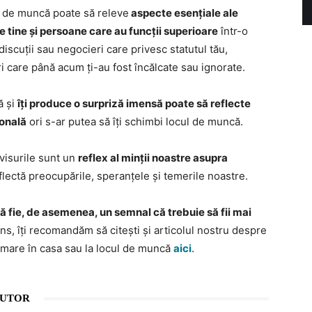
ul de muncă poate să releve
aspecte esențiale ale
re tine și persoane care au funcții superioare
într-o
discuții sau negocieri care privesc statutul tău,
i care până acum ți-au fost încălcate sau ignorate.
ă și
îți produce o surpriză imensă poate să reflecte
ională
ori s-ar putea să îți schimbi locul de muncă.
visurile sunt un
reflex al minții noastre asupra
eflectă preocupările, speranțele și temerile noastre.
ă fie, de asemenea, un semnal că trebuie să fii mai
ens, îți recomandăm să citești și articolul nostru despre
e mare în casa sau la locul de muncă
aici
.
AUTOR