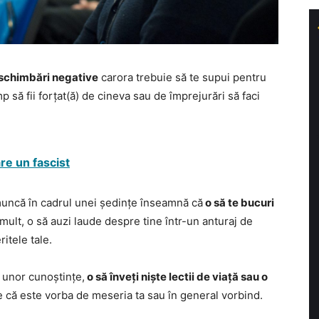
schimbări negative
carora trebuie să te supui pentru
mp să fii forțat(ă) de cineva sau de împrejurări să faci
are un fascist
 muncă în cadrul unei ședințe înseamnă că
o să te bucuri
i mult, o să auzi laude despre tine într-un anturaj de
itele tale.
 unor cunoștințe,
o să înveți niște lectii de viață sau o
ie că este vorba de meseria ta sau în general vorbind.