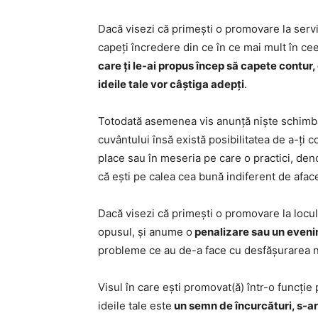
Dacă visezi că primești o promovare la serv
capeți încredere din ce în ce mai mult în ce
care ți le-ai propus încep să capete contur,
ideile tale vor câștiga adepți
.
Totodată asemenea vis anunță niște schimbă
cuvântului însă există posibilitatea de a-ți 
place sau în meseria pe care o practici, den
că ești pe calea cea bună indiferent de afacer
Dacă visezi că primești o promovare la locul
opusul, și anume o
penalizare sau un even
probleme ce au de-a face cu desfășurarea nor
Visul în care ești promovat(ă) într-o funcți
ideile tale este
un semn de încurcături, s-ar 