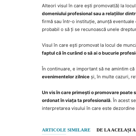
Alteori visul în care ești promovat(ă) la loc
domeniului profesional sau a relațiilor dint
firmă sau într-o instituție, anunță eventuale 
probabil o să ți se recunoască unele dreptur
Visul în care ești promovat la locul de munc
faptul că în curând o să ai o bucurie profes
În continuare, e important să ne amintim că 
evenimentelor zilnice
și, în multe cazuri, r
Un vis în care primești o promovare poate s
ordonat în viața ta profesională
. În acest s
interpretarea visului în care este dezordin
ARTICOLE SIMILARE
DE LA ACELAȘI 