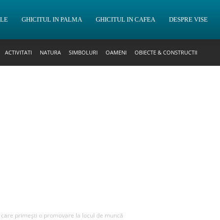
OLE
GHICITUL IN PALMA
GHICITUL IN CAFEA
DESPRE VISE
ACTIVITATI
NATURA
SIMBOLURI
OAMENI
OBIECTE & CONSTRUCTII
în care primești o promovare la locul de muncă