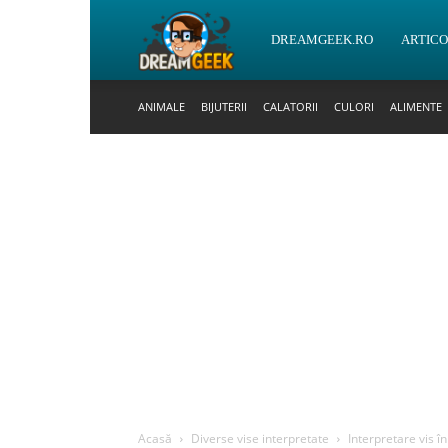
DreamGeek.ro
DREAMGEEK.RO
ARTIC
ANIMALE
BIJUTERII
CALATORII
CULORI
ALIMENTE
Acasă
Diverse vise interpretate
Interpretare vis 