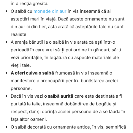
în direcția greșită.
O salbă cu
monede din aur
în vis înseamnă că ai
așteptări mari în viață. Dacă aceste ornamente nu sunt
din aur ci din fier, asta arată că așteptările tale nu sunt
realiste.
A aranja bănuții la o salbă în vis arată că ești într-o
perioadă în care vrei să-ți pui ordine în gânduri, să-ți
vezi prioritățile, în legătură cu aspecte materiale ale
vieții tale.
A oferi cuiva o salbă
frumoasă în vis înseamnă o
manifestare a preocupării pentru bunăstarea acelei
persoane.
Dacă în vis vezi
o salbă aurită
care este destinată a fi
purtată la talie, înseamnă dobândirea de bogăție și
respect, dar și dorința acelei persoane de a se lăuda în
fața altor oameni.
O salbă decorată cu ornamente antice, în vis, semnifică