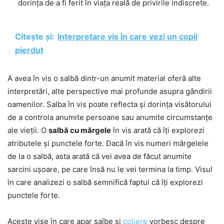
dorința de a fi ferit în viața reală de privirile indiscrete.
Citește și:
Interpretare vis în care vezi un copil
pierdut
A avea în vis o salbă dintr-un anumit material oferă alte
interpretări, alte perspective mai profunde asupra gândirii
oamenilor. Salba în vis poate reflecta și dorința visătorului
de a controla anumite persoane sau anumite circumstanțe
ale vieții. O
salbă cu mărgele
în vis arată că îți explorezi
atributele și punctele forte. Dacă în vis numeri mărgelele
de la o salbă, asta arată că vei avea de făcut anumite
sarcini ușoare, pe care însă nu le vei termina la timp. Visul
în care analizezi o salbă semnifică faptul că îți explorezi
punctele forte.
Aceste vise în care apar salbe și
coliere
vorbesc despre