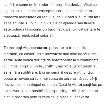
ezitări, e semn de încredere în propriile decizii. Visul cu
lag sau cu un patch neașteptat, care îți schimbă meta-ul,
trădează anxietatea că regulile jocului real s-au mutat fără
să te anunțe. Publicul din vis, fie că aplaudă sau fluieră,
este oglinda ta socială, un barometru pentru cât de tare te
afectează feedbackul celorlalți.
Te mai poți visa
spectator
, prins într-o transmisiune
maraton, cu casteri care povestesc mai bine decât orice
serial. Asta indică dorința de apartenență la o comunitate
cu limbaj propriu, unde „draft”, „macro” și „split push” au
sens, fără subtitrare. E și un semnal despre ritmul tău,
poate ai nevoie să schimbi sursa de adrenalină sau să-ți
dozezi mai bine timpul de ecran. Dacă în vis tot cauți loc pe
un server plin, e posibil să-ți spui singur că îți trebuie un
slot în program pentru ceva ce îți place cu adevărat.