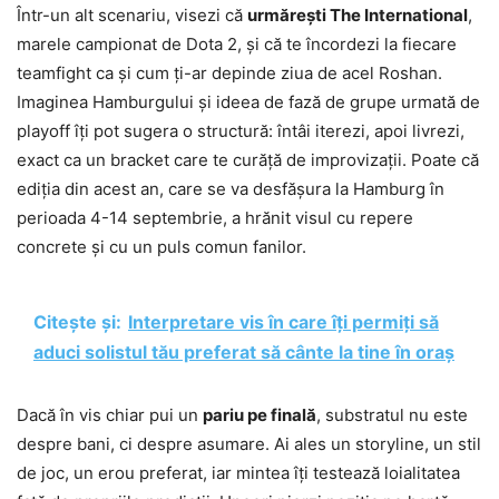
Într-un alt scenariu, visezi că
urmărești The International
,
marele campionat de Dota 2, și că te încordezi la fiecare
teamfight ca și cum ți-ar depinde ziua de acel Roshan.
Imaginea Hamburgului și ideea de fază de grupe urmată de
playoff îți pot sugera o structură: întâi iterezi, apoi livrezi,
exact ca un bracket care te curăță de improvizații. Poate că
ediția din acest an, care se va desfășura la Hamburg în
perioada 4-14 septembrie, a hrănit visul cu repere
concrete și cu un puls comun fanilor.
Citește și:
Interpretare vis în care îți permiți să
aduci solistul tău preferat să cânte la tine în oraș
Dacă în vis chiar pui un
pariu pe finală
, substratul nu este
despre bani, ci despre asumare. Ai ales un storyline, un stil
de joc, un erou preferat, iar mintea îți testează loialitatea