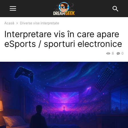
Acasă
Diverse vise interpretate
Interpretare vis în care apare
eSports / sporturi electronice
8
0