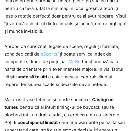
față de propriile predicții. Uneori pierzi poziția pe hartă
pentru că te-ai uitat la minimap în locul greșit, alteori îți
iese o rotație perfectă doar pentru că ai avut răbdare. Visul
îți verifică echilibrul dintre impuls și tactică, dintre highlight
și muncă invizibilă.
Apropo de curiozități legate de scene, reguli și formate,
zona dedicată de
eSports
îți poate servi ca index de
competiții și tipuri de piețe, iar
Mr Bit
funcționează ca o
hartă de orientare prin evenimentele majore. În vis, faptul
că
știi unde să te uiți
e chiar mesajul central: când ai
repere, tensiunea scade și deciziile devin netede.
Mai există vise tehnice și foarte specifice.
Câștigi un
turneu
pentru că ai intuit timing-ul de buyback sau te
blochezi într-un draft ciudat, cu eroi care nu au sinergie.
Poți fi
coechipierul liniștit
care ține wardurile pe hartă sau
superstarul care intră cu un smoke decisiv. Îți apare un