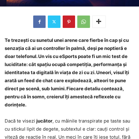
Te trezești cu sunetul unei arene care fierbe în cap și cu
senzația că ai un controller în palmă, deși pe noptieră e
doar telefonul. Un vis cu eSports poate fi un mic test de
luciditate: cât spațiu ocupă competiția, performanța și
identitatea ta digitală în viața de zi cu zi. Uneori, visul îți
arată un feed de chat care explodează, alteori te pune
direct pe scenă, sub lumini. Fiecare detaliu contează,
pentru că în somn, creierul îți amestecă reflexele cu
dorințele.
Dacă te visezi
jucător
, cu mâinile transpirate pe taste sau
cu stickul lipit de degete, subtextul e clar: cauți control și
viteză de reacție în real. Un meci în care îți iese totul, fără