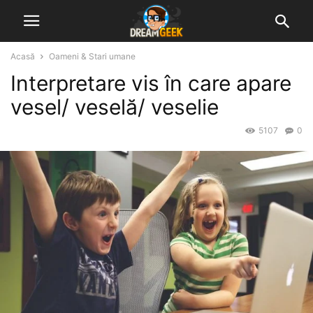
Acasă
Oameni & Stari umane
Interpretare vis în care apare
vesel/ veselă/ veselie
5107
0