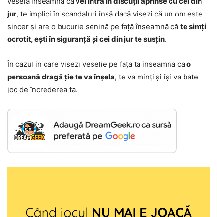
veselă înseamnă că
vei intra în discuții aprinse cu cei din
jur
, te implici în scandaluri însă dacă visezi că un om este
sincer și are o bucurie senină pe față înseamnă că
te simți
ocrotit, ești în siguranță și cei din jur te susțin
.
În cazul în care visezi veselie pe fața ta înseamnă că
o
persoană dragă ție te va înșela
, te va minți și își va bate
joc de încrederea ta.