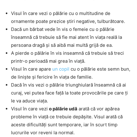
Visul în care vezi o pălărie cu o multitudine de
ornamente poate prezice știri negative, tulburătoare.
Dacă un bărbat vede în vis o femeie cu o pălărie
înseamnă că trebuie să fie mai atent în viața reală la
persoana dragă și să aibă mai multă grijă de ea.
A pierde o pălărie în vis inseamnă că trebuie să treci
printr-o perioadă mai grea în viață.
Visul în care apare
un copil
cu o pălărie este semn bun,
de liniște și fericire în viața de familie.
Dacă în vis vezi o pălărie triunghiulară înseamnă că ai
curaj, vei putea face față la toate provocările pe care ți
le va aduce viața.
Visul în care vezi
o pălărie udă
arată că vor apărea
probleme în viață ce trebuie depășite. Visul arată că
aceste dificultăți sunt temporare, iar în scurt timp
lucrurile vor reveni la normal.