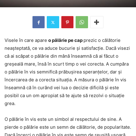
Visele în care apare
o pălărie pe cap
prezic o călătorie
neașteptată, ce va aduce bucurie și satisfacție. Dacă visezi
că ai scăpat o pălărie din mână înseamnă că ai făcut o
greșeală mare, însă în scurt timp o vei corecta. A cumpăra
o pălărie în vis semnifică prăbușirea speranțelor, dar și
încercarea de a corecta situația. A măsura o pălărie în vis
înseamnă că în curând vei lua o decizie dificilă și este
posibil ca un om apropiat să te ajute să rezolvi o situație
grea.
O pălărie în vis este un simbol al respectului de sine. A
pierde o pălărie este un semn de călătorie, de popularitate.
Dacă încerci o pălărie în vis este semn de reușită ușoară,