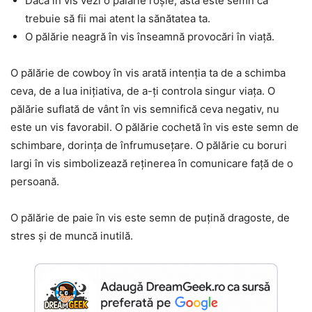
Dacă în vis vezi o pălărie roșie, asta este semn că
trebuie să fii mai atent la sănătatea ta.
O pălărie neagră în vis înseamnă provocări în viață.
O pălărie de cowboy în vis arată intenția ta de a schimba
ceva, de a lua inițiativa, de a-ți controla singur viața. O
pălărie suflată de vânt în vis semnifică ceva negativ, nu
este un vis favorabil. O pălărie cochetă în vis este semn de
schimbare, dorința de înfrumusețare. O pălărie cu boruri
largi în vis simbolizează reținerea în comunicare față de o
persoană.
O pălărie de paie în vis este semn de puțină dragoste, de
stres și de muncă inutilă.