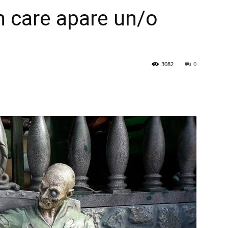
în care apare un/o
3082
0