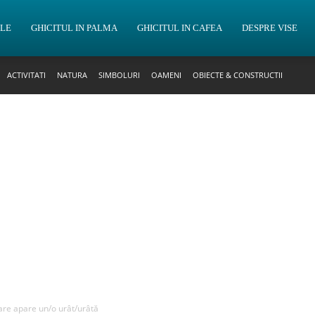
OLE
GHICITUL IN PALMA
GHICITUL IN CAFEA
DESPRE VISE
ACTIVITATI
NATURA
SIMBOLURI
OAMENI
OBIECTE & CONSTRUCTII
care apare un/o urât/urâtă