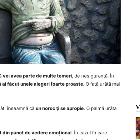
că
vei avea parte de multe temeri
, de nesiguranță. În
că
ai făcut unele alegeri foarte proaste
. O fată urâtă mai
V
urât, înseamnă că
un noroc ți se apropie
. O palmă urâtă
it din punct de vedere emoțional
. În cazul în care