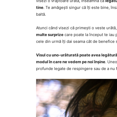
visezi o vrăjitoare urâtă, înseamnă că
legătu
tine
. Te amăgești singur că îți este bine, îns
baltă.
Atunci când visezi că primești o veste urât
multe surprize
care poate la început te iau 
cele din urmă îți dai seama cât de benefice 
Visul cu uno-urâturată poate avea legătură
modul în care ne vedem pe noi înșine
. Uneo
profunde legate de respingere sau de a nu fi 