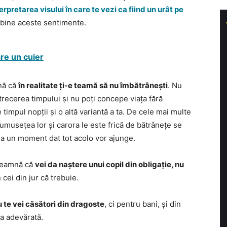
erpretarea visului în care te vezi ca fiind un urât pe
 bine aceste sentimente.
are un cuier
mnă că
în realitate ți-e teamă să nu îmbătrânești
. Nu
 trecerea timpului și nu poți concepe viața fără
 timpul nopții și o altă variantă a ta. De cele mai multe
rumusețea lor și carora le este frică de bătrânețe se
la un moment dat tot acolo vor ajunge.
înseamnă că
vei da naștere unui copil din obligație, nu
n cei din jur că trebuie.
u te vei căsători din dragoste
, ci pentru bani, și din
ea adevărată.