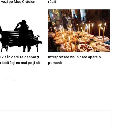
l vezi pe Moș Crăciun
răcit
 vis în care te desparți
Interpretare vis în care apare o
iubită și nu mai poți să
pomană