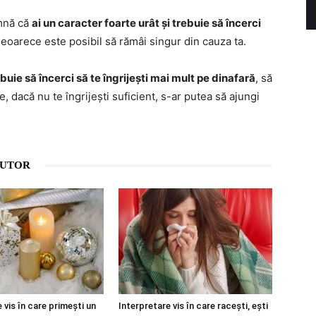
amnă că
ai un caracter foarte urât și trebuie să încerci
Deoarece este posibil să rămâi singur din cauza ta.
buie să încerci să te îngrijești mai mult pe dinafară
, să
e, dacă nu te îngrijești suficient, s-ar putea să ajungi
AUTOR
 vis în care primești un
Interpretare vis în care racești, ești