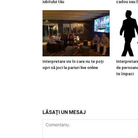
iubitului tău
cadou sau î
Interpretare vis în care nu te poți
Interpretare
opri să joci la pariuri live online
de persoana 
te împaci
LĂSAȚI UN MESAJ