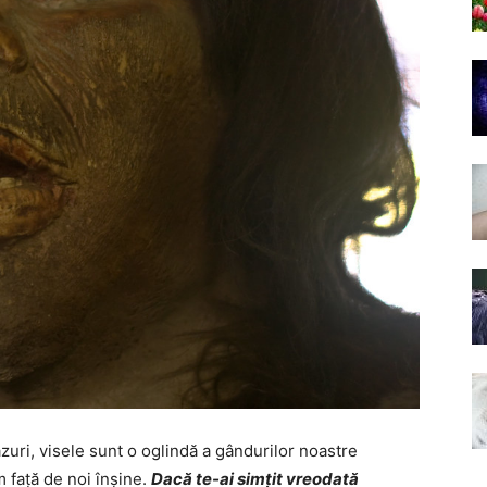
zuri, visele sunt o oglindă a gândurilor noastre
m față de noi înșine.
Dacă te-ai simțit vreodată