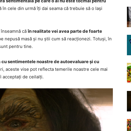
ra sentimentală pe care o ai nu este tocmai pentru
ă în cele din urmă îți dai seama că trebuie să o lași
ă, înseamnă că
în realitate vei avea parte de foarte
pe nepusă masă și nu știi cum să reacționezi. Totuși, în
sunt pentru tine.
 cu sentimentele noastre de autoevaluare și cu
ri, aceste vise pot reflecta temerile noastre cele mai
acceptați de ceilalți.