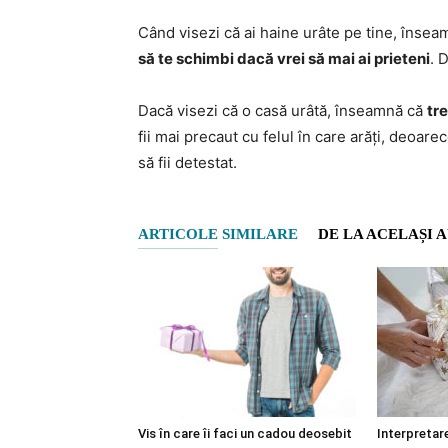
Când visezi că ai haine urâte pe tine, înse
să te schimbi dacă vrei să mai ai prieteni
. 
Dacă visezi că o casă urâtă, înseamnă că
tre
fii mai precaut cu felul în care arăți, deoarec
să fii detestat.
ARTICOLE SIMILARE
DE LA ACELAȘI 
Vis în care îi faci un cadou deosebit
Interpretare