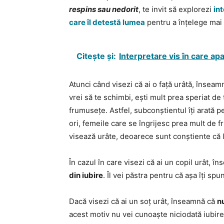
respins sau nedorit
, te invit să explorezi
int
care îl detestă lumea
pentru a înțelege mai
Citește și:
Interpretare vis în care ap
Atunci când visezi că ai o față urâtă, însea
vrei să te schimbi, ești mult prea speriat de
frumusețe. Astfel, subconștientul îți arată pe
ori, femeile care se îngrijesc prea mult de f
visează urâte, deoarece sunt conștiente că 
În cazul în care visezi că ai un copil urât, 
din iubire
. Îl vei păstra pentru că așa îți spu
Dacă visezi că ai un soț urât, înseamnă că
n
acest motiv nu vei cunoaște niciodată iubir