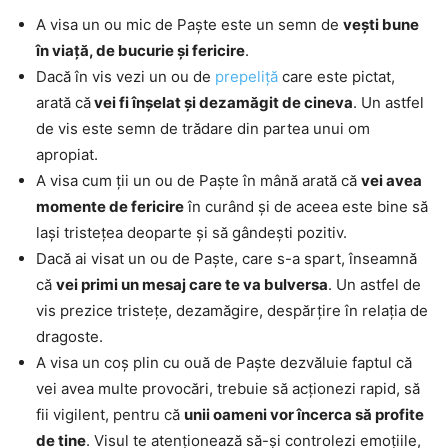
A visa un ou mic de Paște este un semn de
vești bune
în viață, de bucurie și fericire
.
Dacă în vis vezi un ou de
prepeliță
care este pictat,
arată că
vei fi înșelat și dezamăgit de cineva
. Un astfel
de vis este semn de trădare din partea unui om
apropiat.
A visa cum ții un ou de Paște în mână arată că
vei avea
momente de fericire
în curând și de aceea este bine să
lași tristețea deoparte și să gândești pozitiv.
Dacă ai visat un ou de Paște, care s-a spart, înseamnă
că
vei primi un mesaj care te va bulversa
. Un astfel de
vis prezice tristețe, dezamăgire, despărțire în relația de
dragoste.
A visa un coș plin cu ouă de Paște dezvăluie faptul că
vei avea multe provocări, trebuie să acționezi rapid, să
fii vigilent, pentru că
unii oameni vor încerca să profite
de tine
. Visul te atenționează să-și controlezi emoțiile,