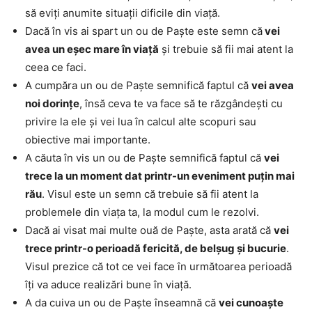
să eviți anumite situații dificile din viață.
Dacă în vis ai spart un ou de Paște este semn că
vei
avea un eșec mare în viață
și trebuie să fii mai atent la
ceea ce faci.
A cumpăra un ou de Paște semnifică faptul că
vei avea
noi dorințe
, însă ceva te va face să te răzgândești cu
privire la ele și vei lua în calcul alte scopuri sau
obiective mai importante.
A căuta în vis un ou de Paște semnifică faptul că
vei
trece la un moment dat printr-un eveniment puțin mai
rău
. Visul este un semn că trebuie să fii atent la
problemele din viața ta, la modul cum le rezolvi.
Dacă ai visat mai multe ouă de Paște, asta arată că
vei
trece printr-o perioadă fericită, de belșug și bucurie
.
Visul prezice că tot ce vei face în următoarea perioadă
îți va aduce realizări bune în viață.
A da cuiva un ou de Paște înseamnă că
vei cunoaște