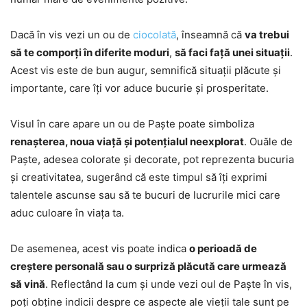
Dacă în vis vezi un ou de
ciocolată
, înseamnă că
va trebui
să te comporți în diferite moduri
,
să faci față unei situații
.
Acest vis este de bun augur, semnifică situații plăcute și
importante, care îți vor aduce bucurie și prosperitate.
Visul în care apare un ou de Paște poate simboliza
renașterea, noua viață și potențialul neexplorat
. Ouăle de
Paște, adesea colorate și decorate, pot reprezenta bucuria
și creativitatea, sugerând că este timpul să îți exprimi
talentele ascunse sau să te bucuri de lucrurile mici care
aduc culoare în viața ta.
De asemenea, acest vis poate indica
o perioadă de
creștere personală sau o surpriză plăcută care urmează
să vină
. Reflectând la cum și unde vezi oul de Paște în vis,
poți obține indicii despre ce aspecte ale vieții tale sunt pe