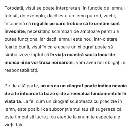
Totodată, visul se poate interpreta și în funcție de lemnul
folosit, de exemplu, dacă este un lemn putred, vechi,
înseamnă că
regulile pe care trebuie să le urmăm sunt
învechite
, necesitând schimbări de amploare pentru a
putea funcționa, iar dacă lemnul este nou, într-o stare
foarte bună, visul în care apare un xilograf poate să
simbolizeze faptul că
în viața noastră sau la locul de
muncă ni se vor trasa noi sarcini
, vom avea noi obligații și
responsabilități.
Pe de altă parte,
un vis cu un xilograf poate indica nevoia
de a te întoarce la baze și de a reevalua fundamentele în
viața ta
. La fel cum un xilograf sculptează cu precizie în
lemn, este posibil ca subconștientul tău să sugereze că
este timpul să lucrezi cu atenție la anumite aspecte ale
vieții tale.