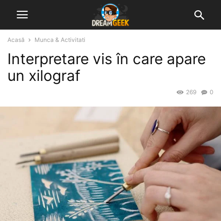
Acasă
Munca & Activitati
Interpretare vis în care apare
un xilograf
269
0