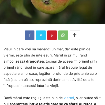
Visul în care vrei să mănânci un măr, dar este plin de
viermi, este plin de înțelesuri. Mărul în primul rând
simbolizează
dragostea
, tocmai de aceea, în primul și în
primul rând, visul în care apare mărul trebuie legat de
aspectele amoroase, legături profunde de prietenie cu o
fată (sau un băiat), reprezintă dorința nestăvilită de a te
înfrupta din această latură a vieții.
Dacă mărul este roșu și este plin de
viermi
, s-ar putea să-ți
pui
speranțele într-o relație care se va sfârși dureros, o