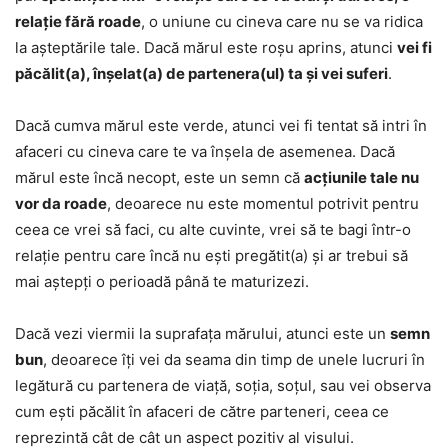
relație fără roade
, o uniune cu cineva care nu se va ridica
la așteptările tale. Dacă mărul este roșu aprins, atunci
vei fi
păcălit(a), înșelat(a) de partenera(ul) ta și vei suferi
.
Dacă cumva mărul este verde, atunci vei fi tentat să intri în
afaceri cu cineva care te va înșela de asemenea. Dacă
mărul este încă necopt, este un semn că
acțiunile tale nu
vor da roade
, deoarece nu este momentul potrivit pentru
ceea ce vrei să faci, cu alte cuvinte, vrei să te bagi într-o
relație pentru care încă nu ești pregătit(a) și ar trebui să
mai aștepți o perioadă până te maturizezi.
Dacă vezi viermii la suprafața mărului, atunci este un
semn
bun
, deoarece îți vei da seama din timp de unele lucruri în
legătură cu partenera de viață, soția, soțul, sau vei observa
cum ești păcălit în afaceri de către parteneri, ceea ce
reprezintă cât de cât un aspect pozitiv al visului.