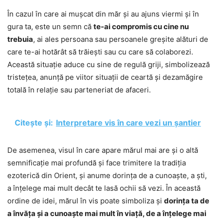
În cazul în care ai mușcat din măr și au ajuns viermi și în
gura ta, este un semn că
te-ai compromis cu cine nu
trebuia
, ai ales persoana sau persoanele greșite alături de
care te-ai hotărât să trăiești sau cu care să colaborezi.
Această situație aduce cu sine de regulă griji, simbolizează
tristețea, anunță pe viitor situații de ceartă și dezamăgire
totală în relație sau parteneriat de afaceri.
Citește și:
Interpretare vis în care vezi un șantier
De asemenea, visul în care apare mărul mai are și o altă
semnificație mai profundă și face trimitere la tradiția
ezoterică din Orient, și anume dorința de a cunoaște, a ști,
a înțelege mai mult decât te lasă ochii să vezi. În această
ordine de idei, mărul în vis poate simboliza și
dorința ta de
a învăța și a cunoaște mai mult în viață, de a înțelege mai