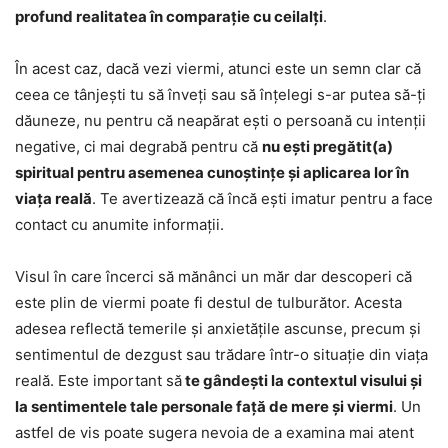
profund realitatea în comparație cu ceilalți
.
În acest caz, dacă vezi viermi, atunci este un semn clar că
ceea ce tânjești tu să înveți sau să înțelegi s-ar putea să-ți
dăuneze, nu pentru că neapărat ești o persoană cu intenții
negative, ci mai degrabă pentru că
nu ești pregătit(a)
spiritual pentru asemenea cunoștințe și aplicarea lor în
viața reală
. Te avertizează că încă ești imatur pentru a face
contact cu anumite informații.
Visul în care încerci să mănânci un măr dar descoperi că
este plin de viermi poate fi destul de tulburător. Acesta
adesea reflectă temerile și anxietățile ascunse, precum și
sentimentul de dezgust sau trădare într-o situație din viața
reală. Este important să
te gândești la contextul visului și
la sentimentele tale personale față de mere și viermi
. Un
astfel de vis poate sugera nevoia de a examina mai atent