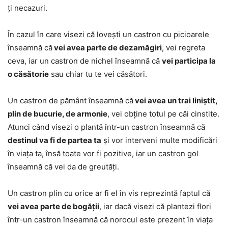
ți necazuri.
În cazul în care visezi că lovești un castron cu picioarele
înseamnă că
vei avea parte de dezamăgiri
, vei regreta
ceva, iar un castron de nichel înseamnă că
vei participa la
o căsătorie
sau chiar tu te vei căsători.
Un castron de pământ înseamnă că
vei avea un trai liniștit,
plin de bucurie, de armonie
, vei obține totul pe căi cinstite.
Atunci când visezi o plantă într-un castron înseamnă că
destinul va fi de partea ta
și vor interveni multe modificări
în viața ta, însă toate vor fi pozitive, iar un castron gol
înseamnă că vei da de greutăți.
Un castron plin cu orice ar fi el în vis reprezintă faptul că
vei avea parte de bogății
, iar dacă visezi că plantezi flori
într-un castron înseamnă că norocul este prezent în viața