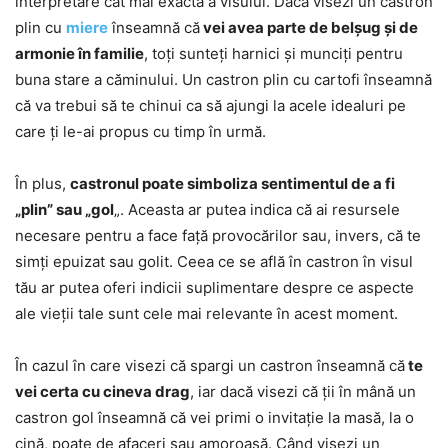
interpretare cât mai exactă a visului. Dacă visezi un castron
plin cu
miere
înseamnă că
vei avea parte de belșug și de
armonie în familie
, toți sunteți harnici și munciți pentru
buna stare a căminului. Un castron plin cu cartofi înseamnă
că va trebui să te chinui ca să ajungi la acele idealuri pe
care ți le-ai propus cu timp în urmă.
În plus,
castronul poate simboliza sentimentul de a fi
„plin” sau „gol
„. Aceasta ar putea indica că ai resursele
necesare pentru a face față provocărilor sau, invers, că te
simți epuizat sau golit. Ceea ce se află în castron în visul
tău ar putea oferi indicii suplimentare despre ce aspecte
ale vieții tale sunt cele mai relevante în acest moment.
În cazul în care visezi că spargi un castron înseamnă că
te
vei certa cu cineva drag
, iar dacă visezi că ții în mână un
castron gol înseamnă că vei primi o invitație la masă, la o
cină, poate de afaceri sau amoroasă. Când visezi un