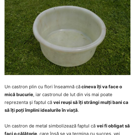
Un castron plin cu flori înseamnă că
cineva îți va face o
mică bucurie
, iar castronul de lut din vis mai poate
reprezenta și faptul că
vei reuși să îți strângi mulți bani ca
să îți poți împlini idealurile în viață
.
Un castron de metal simbolizează faptul că
vei fi obligat să
faci o călătorie
, care însă se va termina cu succes, vei