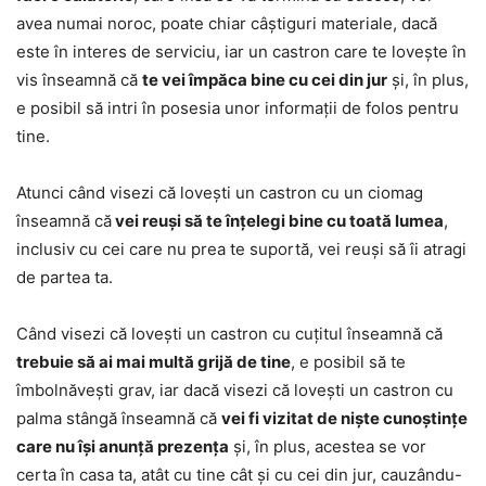
avea numai noroc, poate chiar câștiguri materiale, dacă
este în interes de serviciu, iar un castron care te lovește în
vis înseamnă că
te vei împăca bine cu cei din jur
și, în plus,
e posibil să intri în posesia unor informații de folos pentru
tine.
Atunci când visezi că lovești un castron cu un ciomag
înseamnă că
vei reuși să te înțelegi bine cu toată lumea
,
inclusiv cu cei care nu prea te suportă, vei reuși să îi atragi
de partea ta.
Când visezi că lovești un castron cu cuțitul înseamnă că
trebuie să ai mai multă grijă de tine
, e posibil să te
îmbolnăvești grav, iar dacă visezi că lovești un castron cu
palma stângă înseamnă că
vei fi vizitat de niște cunoștințe
care nu își anunță prezența
și, în plus, acestea se vor
certa în casa ta, atât cu tine cât și cu cei din jur, cauzându-