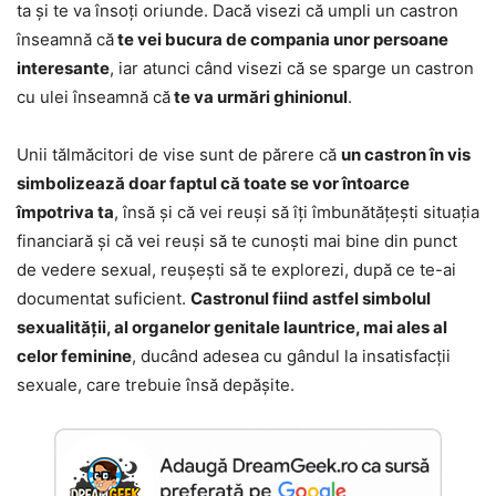
ta și te va însoți oriunde. Dacă visezi că umpli un castron
înseamnă că
te vei bucura de compania unor persoane
interesante
, iar atunci când visezi că se sparge un castron
cu ulei înseamnă că
te va urmări ghinionul
.
Unii tălmăcitori de vise sunt de părere că
un castron în vis
simbolizează doar faptul că toate se vor întoarce
împotriva ta
, însă și că vei reuși să îți îmbunătățești situația
financiară și că vei reuși să te cunoști mai bine din punct
de vedere sexual, reușești să te explorezi, după ce te-ai
documentat suficient.
Castronul fiind astfel simbolul
sexualității, al organelor genitale launtrice, mai ales al
celor feminine
, ducând adesea cu gândul la insatisfacții
sexuale, care trebuie însă depășite.