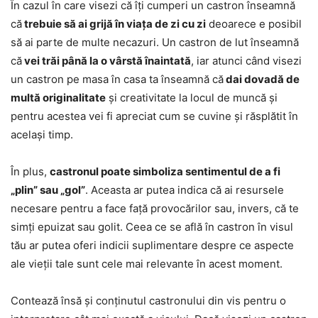
În cazul în care visezi că îți cumperi un castron înseamnă
că
trebuie să ai grijă în viața de zi cu zi
deoarece e posibil
să ai parte de multe necazuri. Un castron de lut înseamnă
că
vei trăi până la o vârstă înaintată
, iar atunci când visezi
un castron pe masa în casa ta înseamnă că
dai dovadă de
multă originalitate
și creativitate la locul de muncă și
pentru acestea vei fi apreciat cum se cuvine și răsplătit în
același timp.
În plus,
castronul poate simboliza sentimentul de a fi
„plin” sau „gol”
. Aceasta ar putea indica că ai resursele
necesare pentru a face față provocărilor sau, invers, că te
simți epuizat sau golit. Ceea ce se află în castron în visul
tău ar putea oferi indicii suplimentare despre ce aspecte
ale vieții tale sunt cele mai relevante în acest moment.
Contează însă și conținutul castronului din vis pentru o