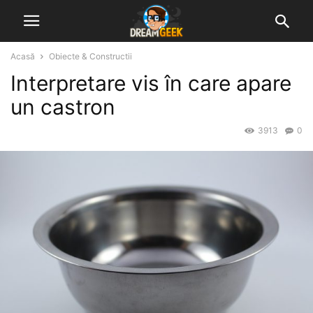
Acasă
Obiecte & Constructii
Interpretare vis în care apare
un castron
3913
0